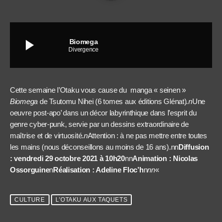
play_arrow
Biomega
Divergence
Cette semaine l’Otaku vous cause du manga « seinen »
Biomega
de Tsutomu Nihei (6 tomes aux éditions Glénat)
.n
Une
oeuvre post-apo’ dans un décor labyrinthique dans l’esprit du
genre cyber-punk, servie par un dessins extraordinaire de
maîtrise et de virtuosité.
n
Attention : à ne pas mettre entre toutes
les mains (nous déconseillons au moins de 16 ans).nn
Diffusion
: vendredi 29 octobre 2021 à 10h20
nn
Animation : Nicolas
Ossorguine
n
Réalisation : Adeline Floc’h
n
nn
«
CULTURE
L'OTAKU AUX TAQUETS