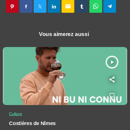
email
Vous aimerez aussi
play_arrow
Culture
Costières de Nîmes