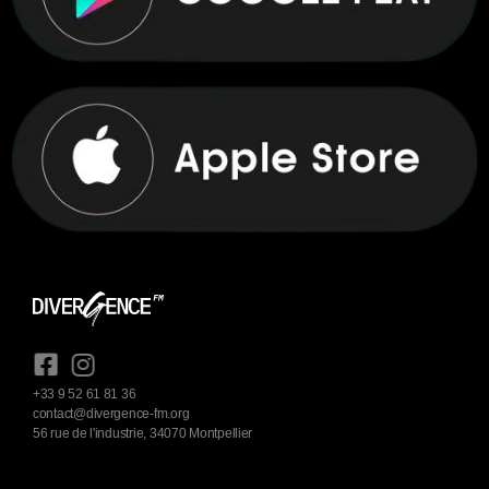
+33 9 52 61 81 36
contact@divergence-fm.org
56 rue de l'industrie, 34070 Montpellier