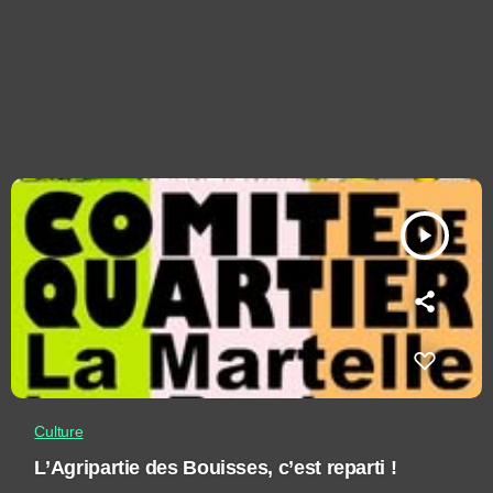
play_arrow
Culture
L’Agripartie des Bouisses, c’est reparti !