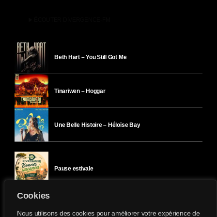
play_arrow
ÉCOUTER DIVERGENCE-FM
Beth Hart – You Still Got Me
Tinariwen – Hoggar
Une Belle Histoire – Héloïse Bay
Pause estivale
Cookies
Ici l’Ombre – mercredi 29 juillet
Nous utilisons des cookies pour améliorer votre expérience de