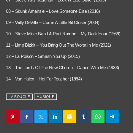
08 – Skunk Amansie – Love Someone Else (2016)
09 – Willy DeVille – Come A Little Bit Closer (2004)
10 – Steve Miller Band & Paul Ramon – My Dark Hour (1969)
11 – Limp Bizkit – You Bring Out The Worst In Me (2021)
12 – La Poison – Smash You Up (2019)
13 – The Lords Of The New Church – Dance With Me (1983)
14 – Van Halen – Hot For Teacher (1984)
LA BOUCLE
MUSIQUE
email