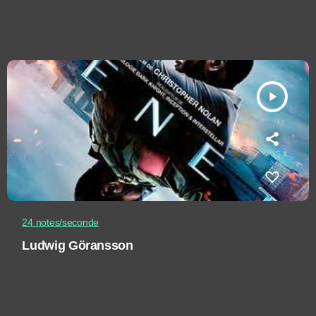
play_arrow
24 notes/seconde
Ludwig Göransson