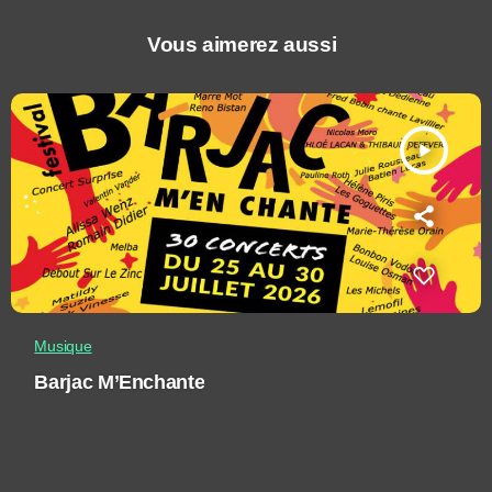
Vous aimerez aussi
play_arrow
Musique
Barjac M’Enchante