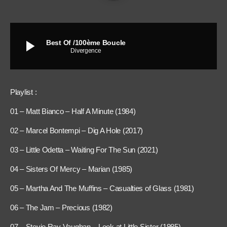
play_arrow
Best Of /100ème Boucle
Divergence
Playlist :
01 – Matt Bianco – Half A Minute (1984)
02 – Marcel Bontempi – Dig A Hole (2017)
03 – Little Odetta – Waiting For The Sun (2021)
04 – Sisters Of Mercy – Marian (1985)
05 – Martha And The Muffins – Casualties of Glass (1981)
06 – The Jam – Precious (1982)
07 – Stevie Ray Vaughan – Look at Little Sister (1985)