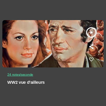
play_arrow
24 notes/seconde
WW2 vue d’ailleurs