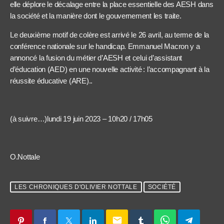
elle déplore le décalage entre la place essentielle des AESH dans
la société et la manière dont le gouvernement les traite.
Le deuxième motif de colère est arrivé le 26 avril, au terme de la
conférence nationale sur le handicap. Emmanuel Macron y a
annoncé la fusion du métier d’AESH et celui d’assistant
d’éducation (AED) en une nouvelle activité : l’accompagnant à la
réussite éducative (ARE)..
(à suivre…)lundi 19 juin 2023 – 10h20 / 17h05
O.Nottale
LES CHRONIQUES D'OLIVIER NOTTALE
SOCIÉTÉ
email