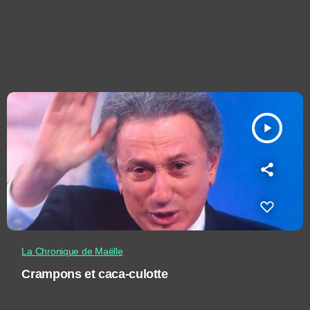
play_arrow
La Chronique de Maëlle
Crampons et caca-culotte