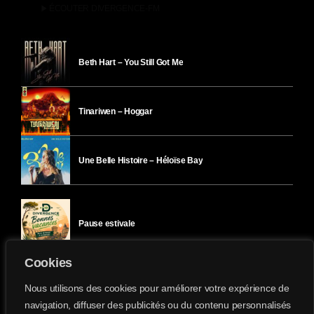
play_arrow
ÉCOUTER DIVERGENCE-FM
Beth Hart – You Still Got Me
Tinariwen – Hoggar
Une Belle Histoire – Héloïse Bay
Pause estivale
Cookies
Ici l’Ombre – mercredi 29 juillet
Nous utilisons des cookies pour améliorer votre expérience de
navigation, diffuser des publicités ou du contenu personnalisés