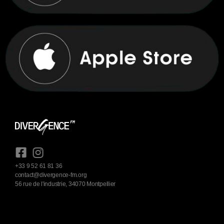
+33 9 52 61 81 36
contact@divergence-fm.org
56 rue de l'industrie, 34070 Montpellier