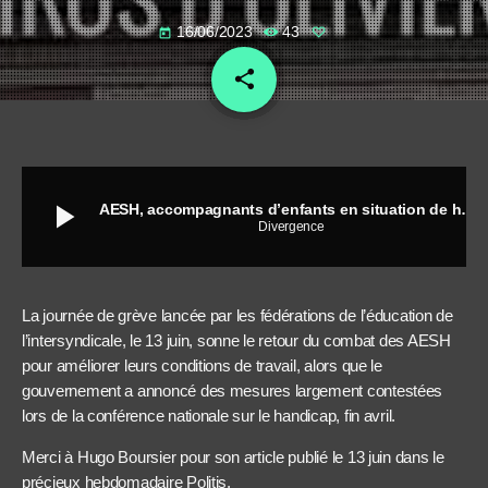
16/06/2023
43
today
share
email
play_arrow
AESH, accompagnants d’enfants en situation de handicap : les bouche-trous de l’éducation nationale
Divergence
La journée de grève lancée par les fédérations de l’éducation de
l’intersyndicale, le 13 juin, sonne le retour du combat des AESH
pour améliorer leurs conditions de travail, alors que le
gouvernement a annoncé des mesures largement contestées
lors de la conférence nationale sur le handicap, fin avril.
Merci à Hugo Boursier pour son article publié le 13 juin dans le
précieux hebdomadaire Politis.