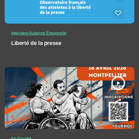
Interview Auberge Espagnole
Liberté de la presse
play_arrow
itw Société