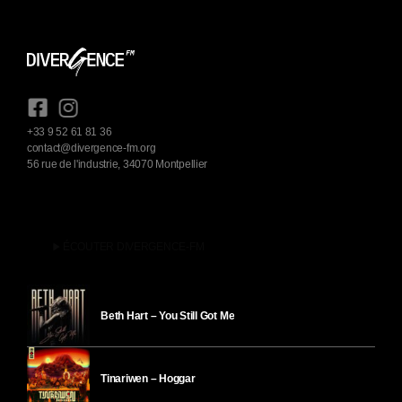
+33 9 52 61 81 36
contact@divergence-fm.org
56 rue de l'industrie, 34070 Montpellier
play_arrow
ÉCOUTER DIVERGENCE-FM
Beth Hart – You Still Got Me
Tinariwen – Hoggar