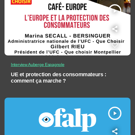
play_arrow
Interview Auberge Espagnole
UE et protection des consommateurs :
comment ça marche ?
play_arrow