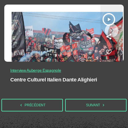
play_arrow
Interview Auberge Espagnole
Centre Culturel Italien Dante Alighieri
navigate_before
navigate_next
PRÉCÉDENT
SUIVANT