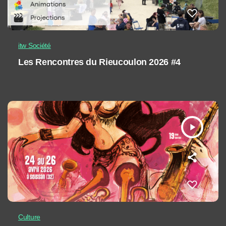
itw Société
Les Rencontres du Rieucoulon 2026 #4
play_arrow
Culture