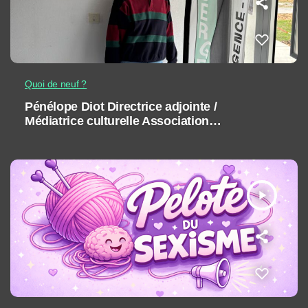
Quoi de neuf ?
Pénélope Diot Directrice adjointe /
Médiatrice culturelle Association
Jasmin d’Orient
play_arrow