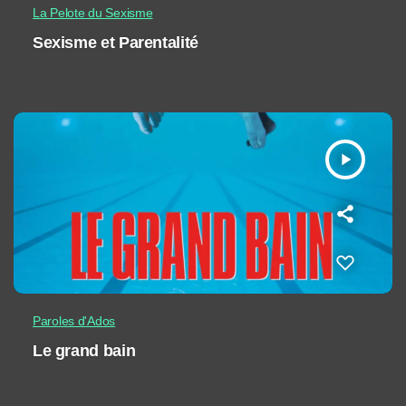
La Pelote du Sexisme
Sexisme et Parentalité
play_arrow
Paroles d'Ados
Le grand bain