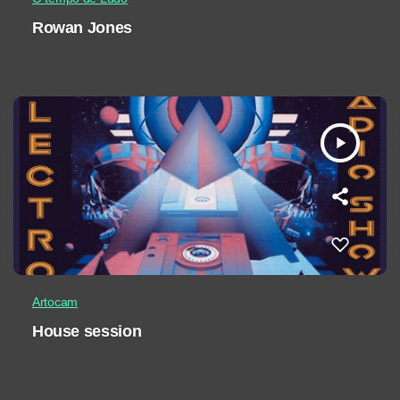
Rowan Jones
play_arrow
Artocam
House session