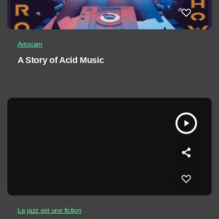
Artocam
A Story of Acid Music
play_arrow
Le jazz est une fiction