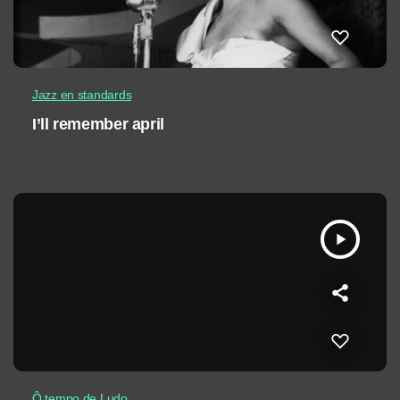
Jazz en standards
I’ll remember april
play_arrow
Ô tempo de Ludo