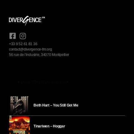
+33 9 52 61 81 36
contact@divergence-fm.org
56 rue de l'industrie, 34070 Montpellier
play_arrow
ÉCOUTER DIVERGENCE-FM
Beth Hart – You Still Got Me
Tinariwen – Hoggar