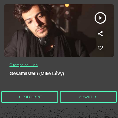
play_arrow
Ô tempo de Ludo
Gesaffelstein (Mike Lévy)
navigate_before
navigate_next
PRÉCÉDENT
SUIVANT