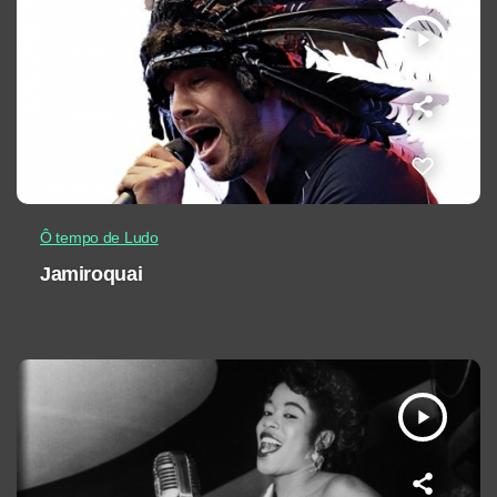
play_arrow
Ô tempo de Ludo
Jamiroquai
play_arrow