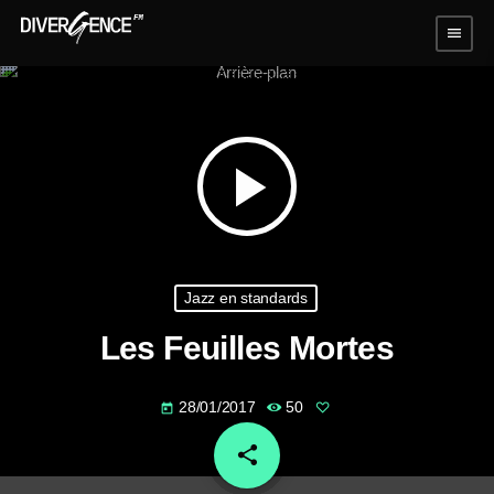
menu
play_arrow
Jazz en standards
Les Feuilles Mortes
28/01/2017
50
today
share
email