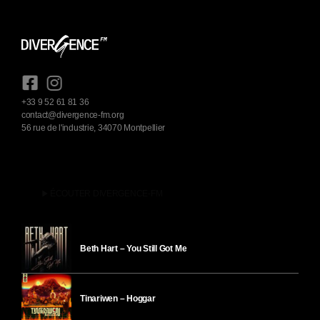
+33 9 52 61 81 36
contact@divergence-fm.org
56 rue de l'industrie, 34070 Montpellier
play_arrow
ÉCOUTER DIVERGENCE-FM
Beth Hart – You Still Got Me
Tinariwen – Hoggar