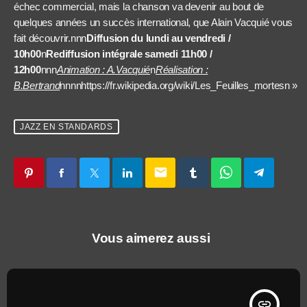
échec commercial, mais la chanson va devenir au bout de
quelques années un succès international, que Alain Vacquié vous
fait découvrir.nnn
Diffusion du lundi au vendredi /
10h00
n
Rediffusion intégrale samedi 11h00 /
12h00
nnn
Animation : A.Vacquié
n
Réalisation :
B.Bertrand
nnnnhttps://fr.wikipedia.org/wiki/Les_Feuilles_mortesn »
JAZZ EN STANDARDS
email
Vous aimerez aussi
insert_link