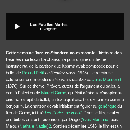
play_arrow
Les Feuilles Mortes
Divergence
Cette semaine Jazz en Standard nous raconte l’histoire des
Feuilles mortes.
nn
La chanson a pour origine un thème
instrumental de la partition que Kosma avait composée pour le
ballet de
Roland Petit
Le Rendez-vous
(1945). Le refrain se
calque sur une mélodie du
Poème d’octobre
de
Jules Massenet
(1876). Sur ce thème, Prévert, auteur de l’argument du ballet, a
écrit à l’intention de
Marcel Carné
, qui était désireux d’adapter au
cinéma le sujet du ballet, un texte qu’il disait être « simple comme
bonjour ». La chanson devait initialement figurer au
générique
du
film de Carné, intitulé
Les Portes de la nuit
. Dans le film, seules
des bribes en sont fredonnées par Diego (
Yves Montand
) puis
Malou (
Nathalie Nattier
)
2
. Sorti en décembre 1946, le film est un