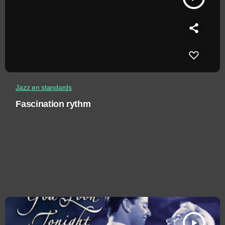
Jazz en standards
Fascination rythm
play_arrow