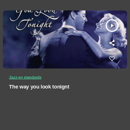
play_arrow
Jazz en standards
The way you look tonignt