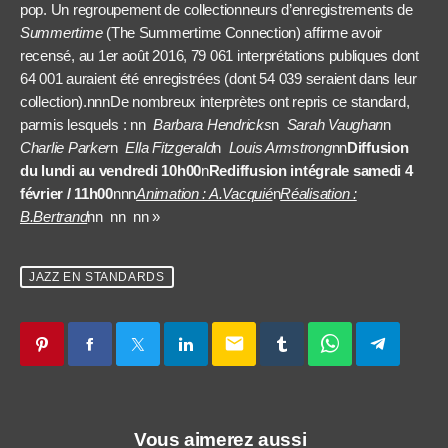
pop
. Un regroupement de collectionneurs d’enregistrements de
Summertime
(The Summertime Connection) affirme avoir
recensé, au
1
er
août
2016
, 79 061 interprétations publiques dont
64 001 auraient été enregistrées (dont 54 039 seraient dans leur
collection)
.nnnDe nombreux interprètes ont repris ce standard,
parmis lesquels : nn
Barbara Hendricks
n
Sarah Vaughan
n
Charlie Parker
n
Ella Fitzgerald
n
Louis Armstrong
nn
Diffusion
du lundi au vendredi 10h00
n
Rediffusion intégrale samedi 4
février / 11h00
nnn
Animation : A.Vacquié
n
Réalisation :
B.Bertrand
nn nn n
n »
JAZZ EN STANDARDS
email
Vous aimerez aussi