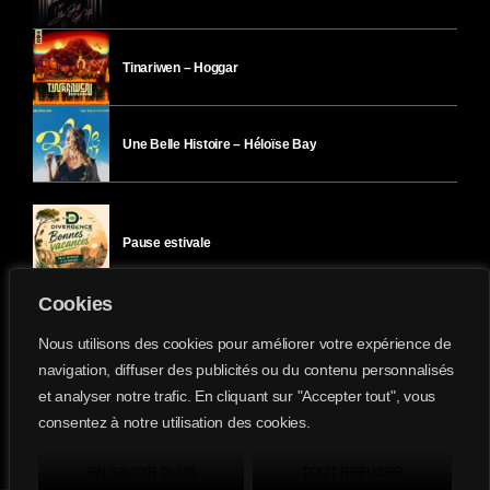
Tinariwen – Hoggar
Une Belle Histoire – Héloïse Bay
Pause estivale
Cookies
Ici l’Ombre – mercredi 29 juillet
Nous utilisons des cookies pour améliorer votre expérience de
navigation, diffuser des publicités ou du contenu personnalisés
et analyser notre trafic. En cliquant sur "Accepter tout", vous
Ici l’Ombre – mardi 28 juillet
consentez à notre utilisation des cookies.
Divergence-FM © 2022 Tous droits réservés.
Confidentialité
&
Mentions Légales
.
EN SAVOIR PLUS
TOUT REFUSER