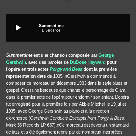
play_arrow
Summertime
Divergence
Summertime
est une chanson composée par
George
Gershwin
, avec des paroles de
DuBose Heyward
pour
l’opéra en trois actes
Porgy and Bess
dont la première
représentation date de
1935
.
n
Gershwin a commencé à
composer ce morceau en décembre
1933
dans le style blues et
gospel. C’est une
berceuse
que chante le personnage de Clara
dans le premier acte de l’opéra pour endormir son enfant.
L’opéra
fut enregistré pour la première fois par Abbie Mitchell le 19 juillet
1935, avec George Gershwin au piano et à la direction
d’orchestre (
Gershwin Conducts Excerpts from Porgy & Bess
,
Mark 56 Records LP 667).n
Ce morceau est devenu un
standard
de jazz
et a été également repris par de nombreux interprètes