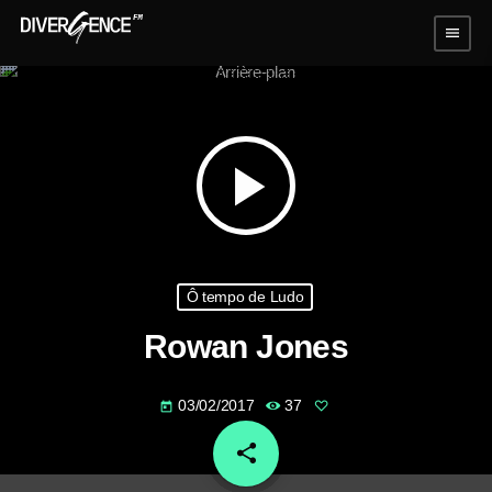
menu
play_arrow
Ô tempo de Ludo
Rowan Jones
03/02/2017
37
today
share
email