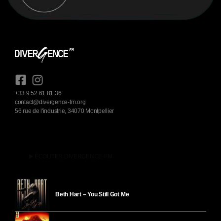
+33 9 52 61 81 36
contact@divergence-fm.org
56 rue de l'industrie, 34070 Montpellier
play_arrow
ÉCOUTER DIVERGENCE-FM
Beth Hart – You Still Got Me