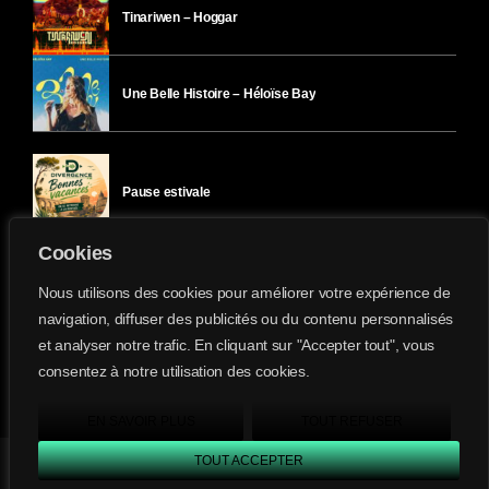
Tinariwen – Hoggar
Une Belle Histoire – Héloïse Bay
Pause estivale
Cookies
Ici l’Ombre – mercredi 29 juillet
Nous utilisons des cookies pour améliorer votre expérience de
navigation, diffuser des publicités ou du contenu personnalisés
et analyser notre trafic. En cliquant sur "Accepter tout", vous
Ici l’Ombre – mardi 28 juillet
consentez à notre utilisation des cookies.
Divergence-FM © 2022 Tous droits réservés.
Confidentialité
&
Mentions Légales
.
EN SAVOIR PLUS
TOUT REFUSER
TOUT ACCEPTER
Divergence FM
play_arrow
keyboard_arrow_right