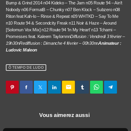
Bump & Grind 2014 n04 Kideko – The Jam n05 Route 94 – Ain’t
Nobody n06 FormatB – Chunky n07 Ben Klock – Subzero n08
Riton feat Kah-lo – Rinse & Repeat n09 WHTKD – Say To Me
n10 Route 94 & Secondcity Freak n11 Noir & Haze – Around
[Solomun Vox Mix] n12 Route 94 ’In My Heart’ n13 Tchami –
Promesses feat. Kaleem Taylornnn
Diffusion : Vendredi 3 février –
19h30
n
Rediffusion : Dimanche 4 février – 00h30
nn
Animateur :
Ludovic Maleon
Ô TEMPO DE LUDO
email
Vous aimerez aussi