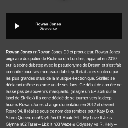
play_arrow
Rowan Jones
Divergence
Rowan Jones
nnRowan Jones DJ et producteur, Rowan Jones
originaire du quatier de Richmond à Londres, apparaît en 2010
sur la scène dubstep avec le pseudonyme de Dream et s’est fait
connaître pour ses morceaux dubstep. Il était alors soutenu par
les plus grandes stars de la musique électronique, Skrillex se
déclarant même comme un de ses fans. Ce début de carrière ne
laisse pas de souvenirs marquants, (malgré un EP sorti sur le
label de Skrillex) il a donc décidé de se tourner vers la deep
house. Rowan Jones change d’orientation en 2012 et devient
Route 94. Il réalise sous ce nom des remixes pour Katy B ou
Storm Queen. nnn
Playlist
nn 01 Route 94 – My Love ft Jess
Glynne n02 Tazer – Lick It n03 Waze & Odyssey vs R. Kelly –