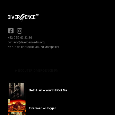
+33 9 52 61 81 36
contact@divergence-fm.org
56 rue de l'industrie, 34070 Montpellier
play_arrow
ÉCOUTER DIVERGENCE-FM
Beth Hart – You Still Got Me
Tinariwen – Hoggar