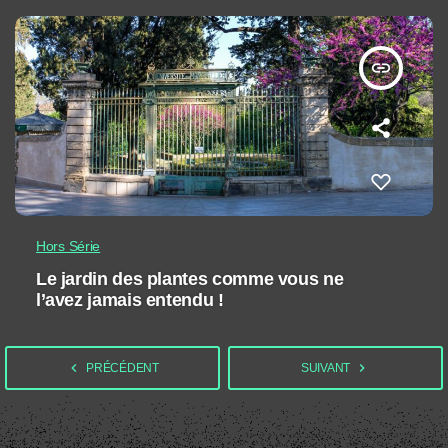
insert_link
Hors Série
Le jardin des plantes comme vous ne
l’avez jamais entendu !
navigate_before
navigate_next
PRÉCÉDENT
SUIVANT