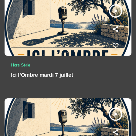
play_arrow
Hors Série
Ici l’Ombre mardi 7 juillet
play_arrow