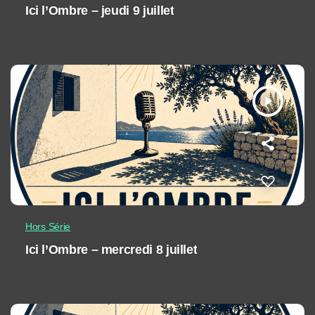
Ici l’Ombre – jeudi 9 juillet
play_arrow
Hors Série
Ici l’Ombre – mercredi 8 juillet