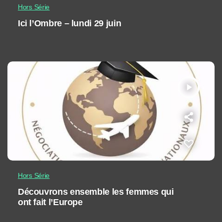
Hors Série
Ici l’Ombre – lundi 29 juin
play_arrow
Hors Série
Découvrons ensemble les femmes qui
ont fait l’Europe