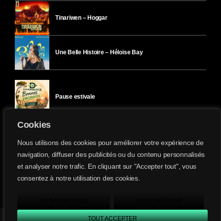
Tinariwen – Hoggar
Une Belle Histoire – Héloïse Bay
Pause estivale
Cookies
Ici l’Ombre – mercredi 29 juillet
Nous utilisons des cookies pour améliorer votre expérience de
navigation, diffuser des publicités ou du contenu personnalisés
et analyser notre trafic. En cliquant sur "Accepter tout", vous
Ici l’Ombre – mardi 28 juillet
consentez à notre utilisation des cookies.
Divergence-FM © 2022 Tous droits réservés.
Confidentialité
&
Mentions Légales
.
EN SAVOIR PLUS
TOUT REFUSER
TOUT ACCEPTER
Divergence FM