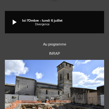
play_arrow
Ici l'Ombre - lundi 6 juillet
Divergence
Au programme
INRAP