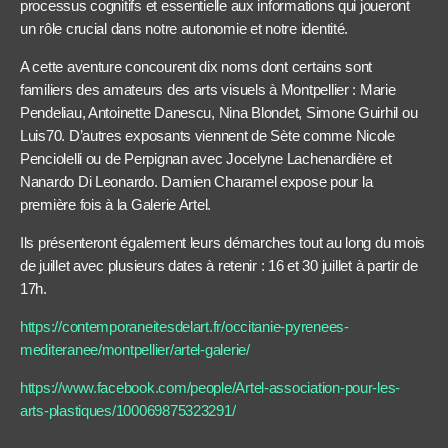
processus cognitifs et essentielle aux informations qui joueront
un rôle crucial dans notre autonomie et notre identité.
A cette aventure concourent dix noms dont certains sont
familiers des amateurs des arts visuels à Montpellier : Marie
Pendeliau, Antoinette Danescu, Nina Blondet, Simone Guirhil ou
Luis70. D’autres exposants viennent de Sète comme Nicole
Penciolelli ou de Perpignan avec Jocelyne Lachenardière et
Nanardo Di Leonardo. Damien Charamel expose pour la
première fois à la Galerie Artel.
Ils présenteront également leurs démarches tout au long du mois
de juillet avec plusieurs dates à retenir : 16 et 30 juillet à partir de
17h.
https://contemporaneitesdelart.fr/occitanie-pyrenees-
mediteranee/montpellier/artel-galerie/
https://www.facebook.com/people/Artel-association-pour-les-
arts-plastiques/100069875323291/