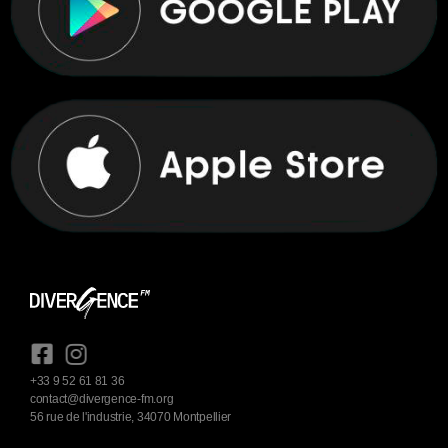
+33 9 52 61 81 36
contact@divergence-fm.org
56 rue de l'industrie, 34070 Montpellier