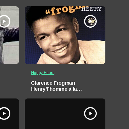
hurleur
play_arrow
play_arrow
Happy Hours
Clarence Frogman
Henry’l’homme à la
voix de grenouille
play_arrow
play_arrow