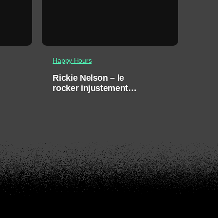
Happy Hours
Rickie Nelson – le
rocker injustement
snobé