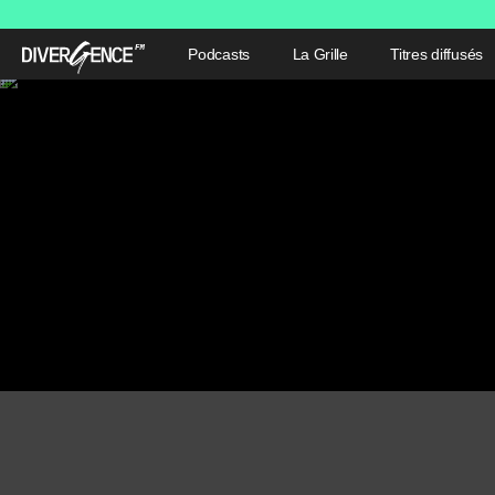
Podcasts
La Grille
Titres diffusés