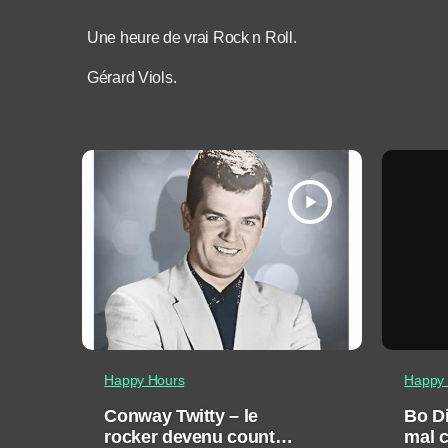
Une heure de vrai Rock n Roll.
Gérard Viols.
play_arrow
Happy Hours
Happy 
Conway Twitty – le
Bo Di
rocker devenu country
mal 