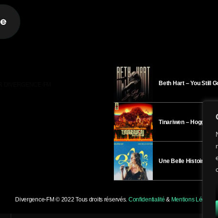
Beth Hart – You Still 
R DIVERGENCE-FM
Tinariwen – Hoggar
Une Belle Histoire – H
Divergence-FM © 2022 Tous droits réservés.
Confidentialité
&
Mentions Légales
.