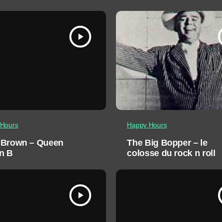
iers du rock
Rockabilly Singer
play_arrow
Hours
Happy Hours
 Brown – Queen
The Big Bopper – le
n B
colosse du rock n roll
play_arrow