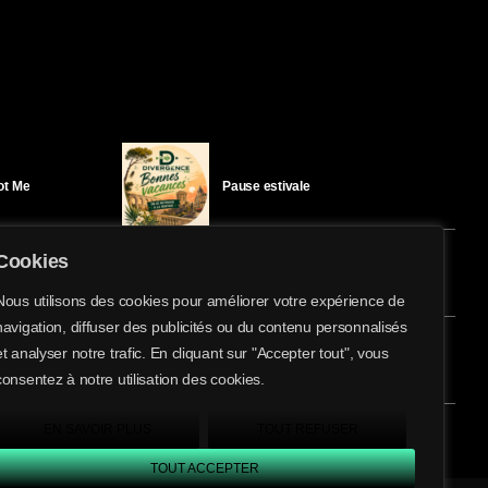
Got Me
Pause estivale
Cookies
Ici l’Ombre – mercredi 29 juillet
Nous utilisons des cookies pour améliorer votre expérience de
navigation, diffuser des publicités ou du contenu personnalisés
et analyser notre trafic. En cliquant sur "Accepter tout", vous
éloïse Bay
Ici l’Ombre – mardi 28 juillet
consentez à notre utilisation des cookies.
EN SAVOIR PLUS
TOUT REFUSER
TOUT ACCEPTER