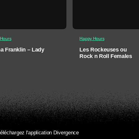
Hours
Happy Hours
a Franklin – Lady
Les Rockeuses ou
Rock n Roll Females
éléchargez l'application Divergence