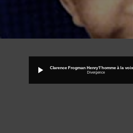
play_arrow
Divergence