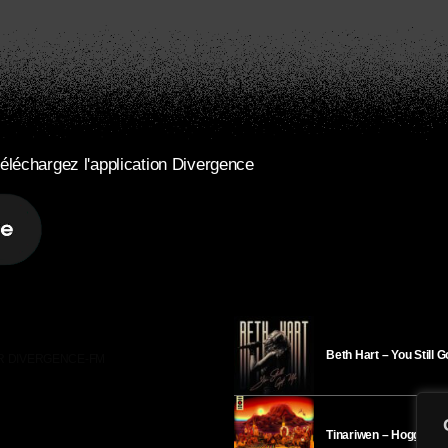
éléchargez l'application Divergence
Beth Hart – You Still 
R DIVERGENCE-FM
Tinariwen – Hoggar