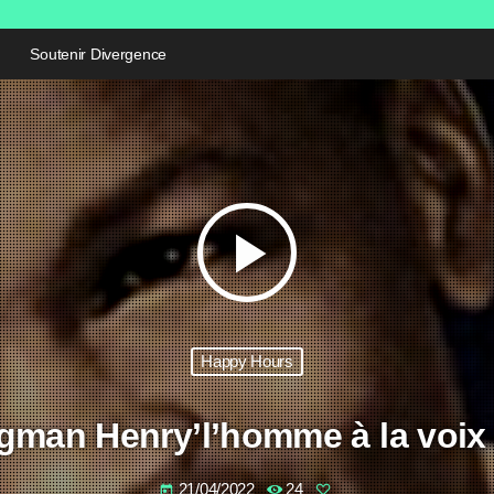
Soutenir Divergence
play_arrow
Happy Hours
gman Henry’l’homme à la voix 
21/04/2022
24
today