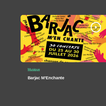
play_arrow
Musique
Barjac M’Enchante