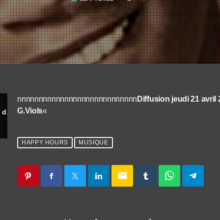
nnnnnnnnnnnnnnnnnnnnnnnnnnnn
Diffusion jeudi 21 avril
G.Viols
«
Clarence Frogman Henry’l’homme à la voix de grenouille
HAPPY HOURS
MUSIQUE
email