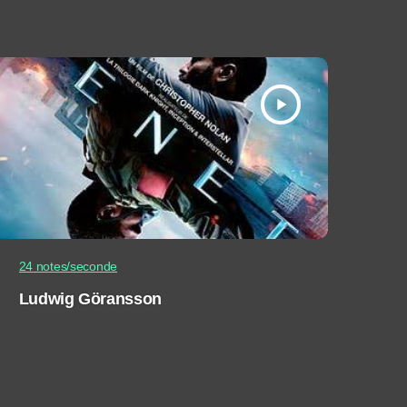
play_arrow
24 notes/seconde
Ludwig Göransson