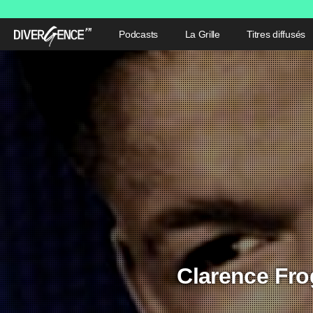
Podcasts
La Grille
Titres diffusés
Clarence Fro