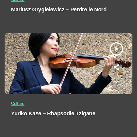
Mariusz Grygielewicz – Perdre le Nord
play_arrow
Culture
Yuriko Kase – Rhapsodie Tzigane