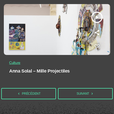
play_arrow
Culture
Anna Solal – Mille Projectiles
navigate_before
navigate_next
PRÉCÉDENT
SUIVANT