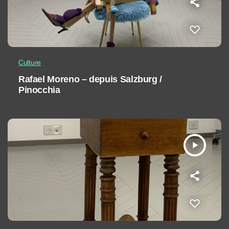
Culture
Rafael Moreno – depuis Salzburg /
Pinocchia
play_arrow