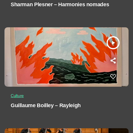
Sharman Plesner – Harmonies nomades
play_arrow
Culture
Guillaume Boilley – Rayleigh