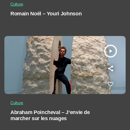
Culture
Romain Noël – Youri Johnson
play_arrow
Culture
Abraham Poincheval – J’envie de
marcher sur les nuages