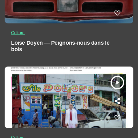
Culture
Loïse Doyen — Peignons-nous dans le
bois
play_arrow
Culture