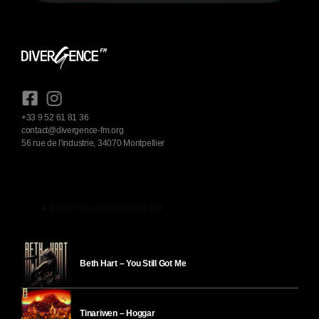
+33 9 52 61 81 36
contact@divergence-fm.org
56 rue de l'industrie, 34070 Montpellier
play_arrow
ÉCOUTER DIVERGENCE-FM
Beth Hart – You Still Got Me
Tinariwen – Hoggar