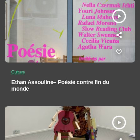
play_arrow
Culture
Ethan Assouline– Poésie contre fin du
monde
play_arrow