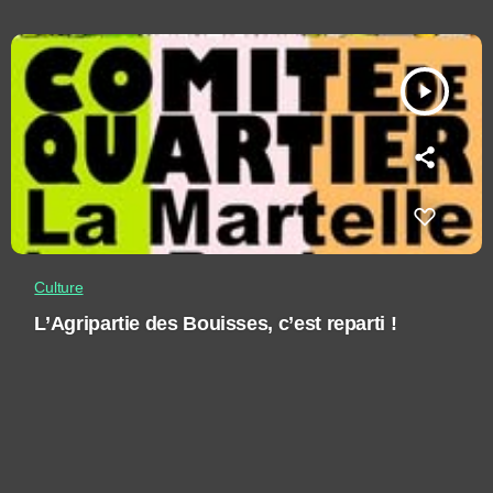
play_arrow
Culture
L’Agripartie des Bouisses, c’est reparti !