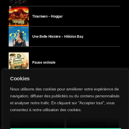
Tinariwen – Hoggar
Une Belle Histoire – Héloïse Bay
Pause estivale
Cookies
Ici l’Ombre – mercredi 29 juillet
Nous utilisons des cookies pour améliorer votre expérience de
navigation, diffuser des publicités ou du contenu personnalisés
et analyser notre trafic. En cliquant sur "Accepter tout", vous
Ici l’Ombre – mardi 28 juillet
consentez à notre utilisation des cookies.
Divergence-FM © 2022 Tous droits réservés.
Confidentialité
&
Mentions Légales
.
EN SAVOIR PLUS
TOUT REFUSER