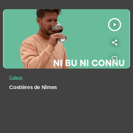
play_arrow
Culture
Costières de Nîmes