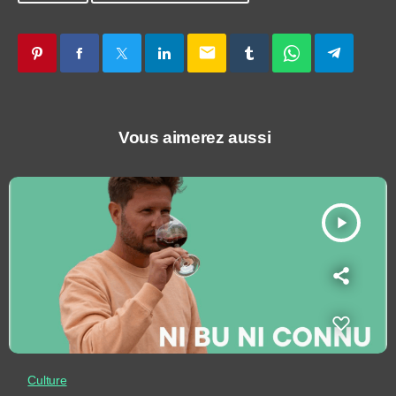
email
Vous aimerez aussi
play_arrow
Culture