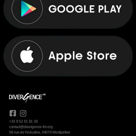
+33 9 52 61 81 36
contact@divergence-fm.org
56 rue de l'industrie, 34070 Montpellier