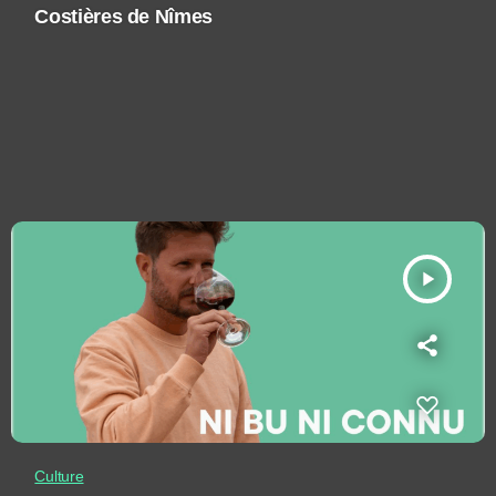
Costières de Nîmes
play_arrow
Culture