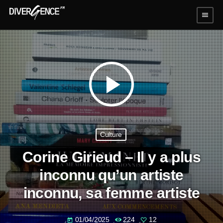
menu
play_arrow
Culture
Corine Girieud – Il y a plus
inconnu qu’un artiste
inconnu, sa femme artiste
01/04/2025
224
12
today