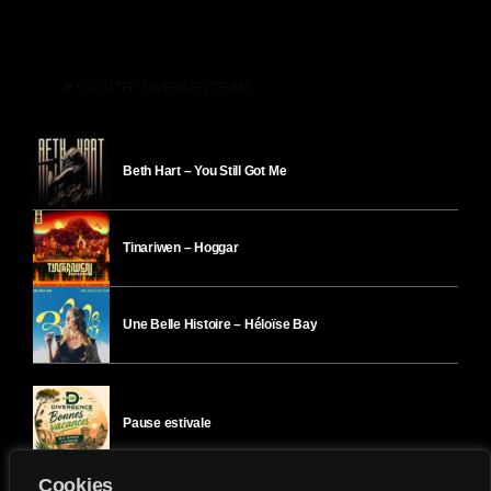
play_arrow
ÉCOUTER DIVERGENCE-FM
Beth Hart – You Still Got Me
Tinariwen – Hoggar
Une Belle Histoire – Héloïse Bay
Pause estivale
Cookies