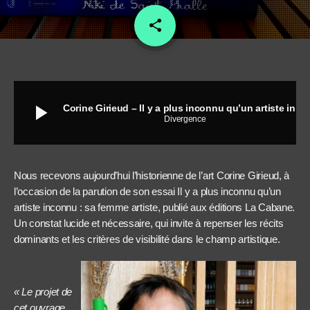
share
email
12
play_arrow
Corine Girieud – Il y a plus inconnu qu’un artiste inconnu, sa femme artiste
Divergence
Nous recevons aujourd’hui l’historienne de l’art Corine Girieud, à
l’occasion de la parution de son essai Il y a plus inconnu qu’un
artiste inconnu : sa femme artiste, publié aux éditions La Cabane.
Un constat lucide et nécessaire, qui invite à repenser les récits
dominants et les critères de visibilité dans le champ artistique.
« Le projet de
cet ouvrage