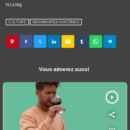
N.Lichtig
CULTURE
GRAMMAIRES FANTÔMES
email
Vous aimerez aussi
play_arrow