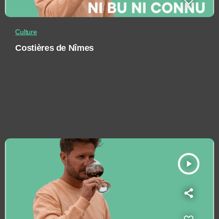
Culture
Costières de Nîmes
play_arrow