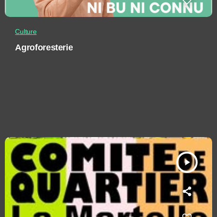
Culture
Agroforesterie
play_arrow