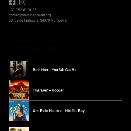
+33 9 52 61 81 36
contact@divergence-fm.org
56 rue de l'industrie, 34070 Montpellier
play_arrow
ÉCOUTER DIVERGENCE-FM
Beth Hart – You Still Got Me
Tinariwen – Hoggar
Une Belle Histoire – Héloïse Bay