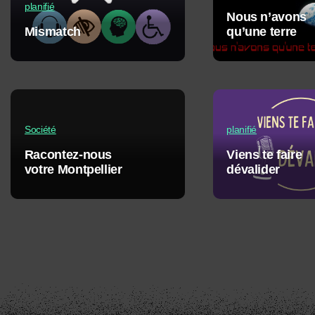
planifié
Nous n’avons
Mismatch
qu’une terre
Société
planifié
Racontez-nous
Viens te faire
votre Montpellier
dévalider