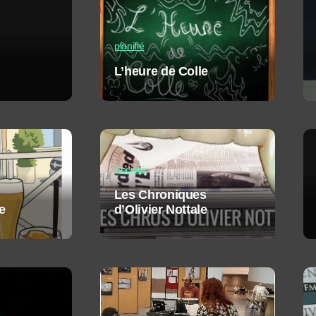
planifié
L’heure de Colle
Société
Les Chroniques
e
d’Olivier Nottale