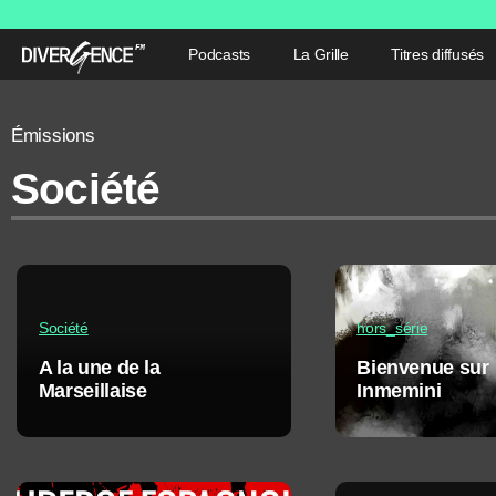
Podcasts
La Grille
Titres diffusés
Émissions
Société
Société
hors_série
A la une de la
Bienvenue sur
Marseillaise
Inmemini