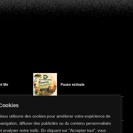
Got Me
Pause estivale
Cookies
Ici l’Ombre – mercredi 29 juillet
Nous utilisons des cookies pour améliorer votre expérience de
navigation, diffuser des publicités ou du contenu personnalisés
et analyser notre trafic. En cliquant sur "Accepter tout", vous
éloïse Bay
Ici l’Ombre – mardi 28 juillet