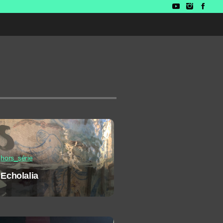
hors_série
Echolalia