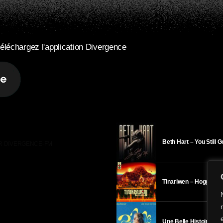
éléchargez l'application Divergence
Beth Hart – You Still 
R DIVERGENCE-FM
Tinariwen – Hoggar
Une Belle Histoire – H