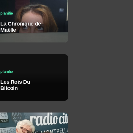
planifié
La Chronique de
Maëlle
planifié
Les Rois Du
Bitcoin