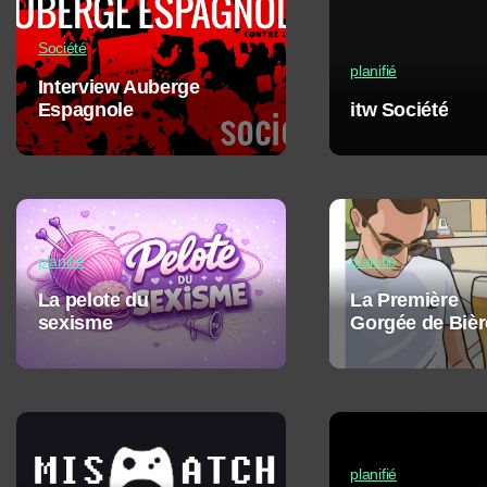
Société
planifié
Interview Auberge
Espagnole
itw Société
planifié
planifié
La pelote du
La Première
sexisme
Gorgée de Bièr
planifié