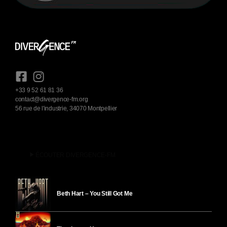
+33 9 52 61 81 36
contact@divergence-fm.org
56 rue de l'industrie, 34070 Montpellier
play_arrow
ÉCOUTER DIVERGENCE-FM
Beth Hart – You Still Got Me