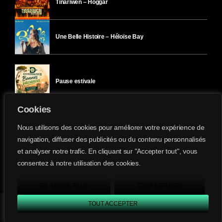
Tinariwen – Hoggar
Une Belle Histoire – Héloïse Bay
Pause estivale
Cookies
Ici l’Ombre – mercredi 29 juillet
Nous utilisons des cookies pour améliorer votre expérience de
navigation, diffuser des publicités ou du contenu personnalisés
et analyser notre trafic. En cliquant sur "Accepter tout", vous
Ici l’Ombre – mardi 28 juillet
consentez à notre utilisation des cookies.
Divergence-FM © 2022 Tous droits réservés.
Confidentialité
&
Mentions Légales
.
EN SAVOIR PLUS
TOUT REFUSER
TOUT ACCEPTER
Divergence FM
play_arrow
keyboard_arrow_right