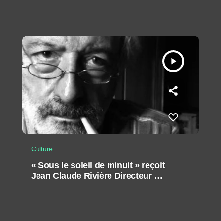
play_arrow
Culture
« Sous le soleil de minuit » reçoit
Jean Claude Rivière Directeur de
publication des éditions Ubik-Art