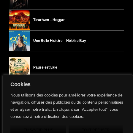
Tinariwen – Hoggar
Une Belle Histoire – Héloïse Bay
Pause estivale
Cookies
Ici l’Ombre – mercredi 29 juillet
Nous utilisons des cookies pour améliorer votre expérience de
navigation, diffuser des publicités ou du contenu personnalisés
et analyser notre trafic. En cliquant sur "Accepter tout", vous
Ici l’Ombre – mardi 28 juillet
consentez à notre utilisation des cookies.
Divergence-FM © 2022 Tous droits réservés.
Confidentialité
&
Mentions Légales
.
EN SAVOIR PLUS
TOUT REFUSER