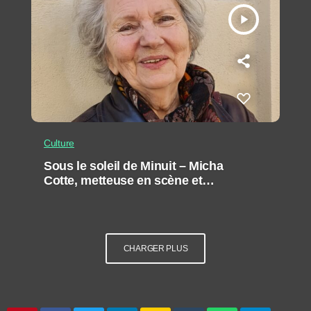
play_arrow
Culture
Sous le soleil de Minuit – Micha
Cotte, metteuse en scène et
réalisatrice
CHARGER PLUS