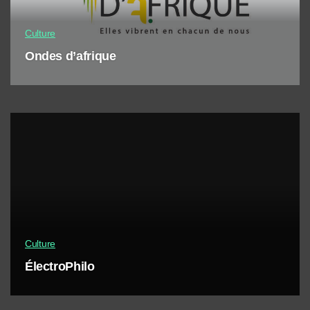
Culture
Ondes d’afrique
Culture
ÉlectroPhilo