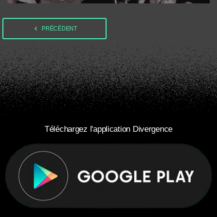
navigate_before
PRÉCÉDENT
Téléchargez l'application Divergence