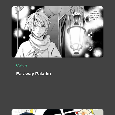
play_arrow
Culture
Faraway Paladin