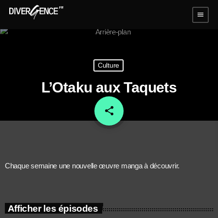
menu
Culture
L’Otaku aux Taquets
share
email
Chaque semaine une nouvelle œuvre manga à découvrir.
Afficher les épisodes