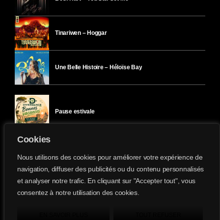
Tinariwen – Hoggar
Une Belle Histoire – Héloïse Bay
Pause estivale
Cookies
Ici l’Ombre – mercredi 29 juillet
Nous utilisons des cookies pour améliorer votre expérience de
navigation, diffuser des publicités ou du contenu personnalisés
et analyser notre trafic. En cliquant sur "Accepter tout", vous
Ici l’Ombre – mardi 28 juillet
consentez à notre utilisation des cookies.
Divergence-FM © 2022 Tous droits réservés.
Confidentialité
&
Mentions Légales
.
EN SAVOIR PLUS
TOUT REFUSER