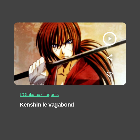
play_arrow
L'Otaku aux Taquets
Kenshin le vagabond