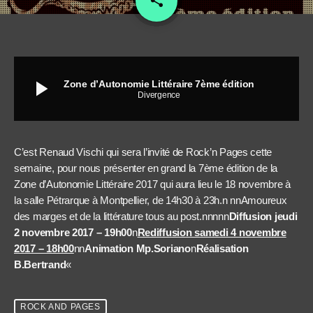
share
play_arrow
Zone d’Autonomie Littéraire 7ème édition
Divergence
C’est Renaud Vischi qui sera l’invité de Rock’n Pages cette
semaine, pour nous présenter en grand la 7ème édition de la
Zone d’Autonomie Littéraire 2017 qui aura lieu le 18 novembre à
la salle Pétrarque à Montpellier, de 14h30 à 23h.n nnAmoureux
des marges et de la littérature tous au post.nnnnn
Diffusion jeudi
2 novembre 2017 – 19h00
n
Rediffusion samedi 4 novembre
2017 – 18h00
nn
Animation Mp.Soriano
n
Réalisation
B.Bertrand
«
ROCK AND PAGES