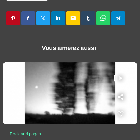
email
Vous aimerez aussi
play_arrow
Rock and pages