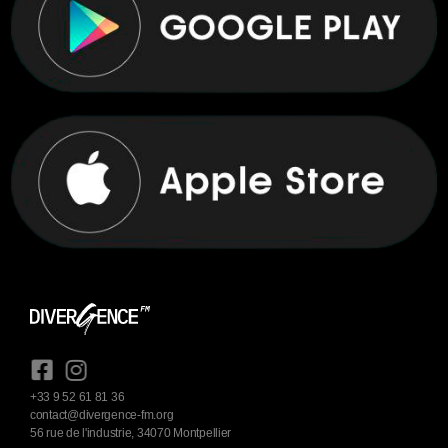
+33 9 52 61 81 36
contact@divergence-fm.org
56 rue de l'industrie, 34070 Montpellier