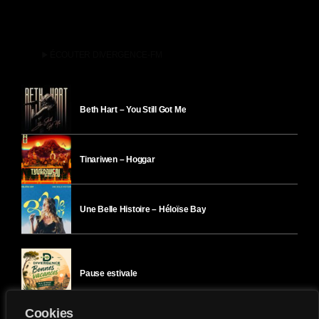
play_arrow
ÉCOUTER DIVERGENCE-FM
Beth Hart – You Still Got Me
Tinariwen – Hoggar
Une Belle Histoire – Héloïse Bay
Pause estivale
Cookies