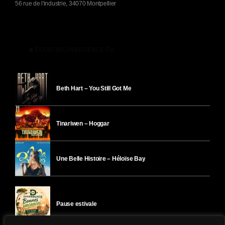
56 rue de l'industrie, 34070 Montpellier
play_arrow
ÉCOUTER DIVERGENCE-FM
Beth Hart – You Still Got Me
Tinariwen – Hoggar
Une Belle Histoire – Héloïse Bay
Pause estivale