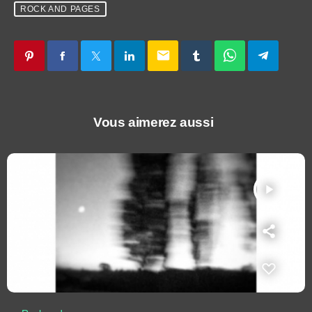
ROCK AND PAGES
email
Vous aimerez aussi
play_arrow