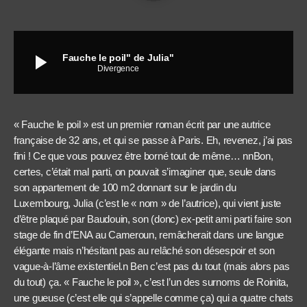
play_arrow
Fauche le poil" de Julia"
Divergence
« Fauche le poil » est un premier roman écrit par une autrice
française de 32 ans, et qui se passe à Paris. Eh, revenez, j’ai pas
fini ! Ce que vous pouvez être borné tout de même… nnBon,
certes, c’était mal parti, on pouvait s’imaginer que, seule dans
son appartement de 100 m2 donnant sur le jardin du
Luxembourg, Julia (c’est le « nom » de l’autrice), qui vient juste
d’être plaqué par Baudouin, son (donc) ex-petit ami parti faire son
stage de fin d’ENA au Cameroun, remâcherait dans une langue
élégante mais n’hésitant pas au relâché son désespoir et son
vague-à-l’âme existentiel.n Ben c’est pas du tout (mais alors pas
du tout) ça. « Fauche le poil », c’est l’un des surnoms de Roinita,
une gueuse (c’est elle qui s’appelle comme ça) qui a quatre chats