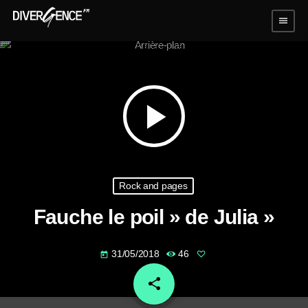
menu
play_arrow
Rock and pages
Fauche le poil » de Julia »
31/05/2018
46
today
share
email