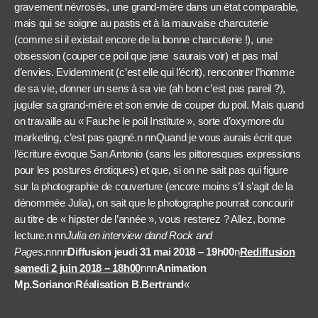
gravement névrosés, une grand-mère dans un état comparable,
mais qui se soigne au pastis et à la mauvaise charcuterie
(comme si il existait encore de la bonne charcuterie !), une
obsession (couper ce poil que jene saurais voir) et pas mal
d’envies. Evidemment (c’est elle qui l’écrit), rencontrer l’homme
de sa vie, donner un sens à sa vie (ah bon c’est pas pareil ?),
juguler sa grand-mère et son envie de couper du poil. Mais quand
on travaille au « Fauche le poil Institute », sorte d’oxymore du
marketing, c’est pas gagné.n nnQuand je vous aurais écrit que
l’écriture évoque San Antonio (sans les pittoresques expressions
pour les postures érotiques) et que, si on ne sait pas qui figure
sur la photographie de couverture (encore moins s’il s’agit de la
dénommée Julia), on sait que le photographe pourrait concourir
au titre de « hipster de l’année », vous resterez ? Allez, bonne
lecture.n nn
Julia en interview dand Rock and
Pages.
nnnn
Diffusion jeudi 31 mai 2018 – 19h00
n
Rediffusion
samedi 2 juin 2018 – 18h00
nnn
Animation
Mp.Soriano
n
Réalisation B.Bertrand
«