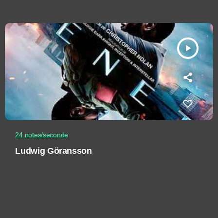
play_arrow
24 notes/seconde
Ludwig Göransson