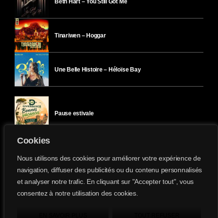
Beth Hart – You Still Got Me
Tinariwen – Hoggar
Une Belle Histoire – Héloïse Bay
Pause estivale
Cookies
Ici l’Ombre – mercredi 29 juillet
Nous utilisons des cookies pour améliorer votre expérience de
navigation, diffuser des publicités ou du contenu personnalisés
et analyser notre trafic. En cliquant sur "Accepter tout", vous
Ici l’Ombre – mardi 28 juillet
consentez à notre utilisation des cookies.
Divergence-FM © 2022 Tous droits réservés.
Confidentialité
&
Mentions Légales
.
EN SAVOIR PLUS
TOUT REFUSER