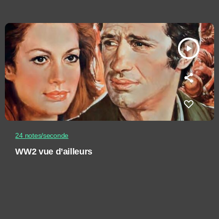
play_arrow
24 notes/seconde
WW2 vue d’ailleurs