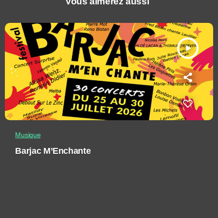
Vous aimerez aussi
play_arrow
Musique
Barjac M’Enchante