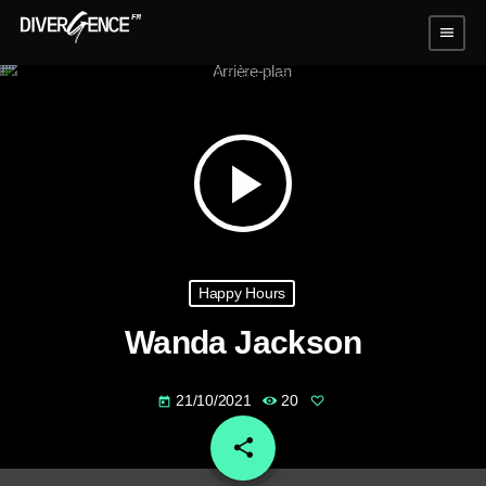
menu
play_arrow
Happy Hours
Wanda Jackson
21/10/2021
20
today
share
email