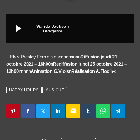
play_arrow
Wanda Jackson
Divergence
L’ Elvis Presley Féminin.nnnnnnnnnnn
Diffusion jeudi 21
octobre 2021 – 18h00
n
Rediffusion lundi 25 octobre 2021 –
12h00
nnnnn
Animation G.Viols
n
Réalisation A.Floc’h
«
HAPPY HOURS
MUSIQUE
email