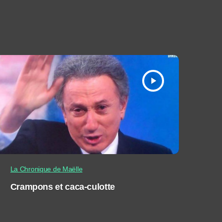
play_arrow
La Chronique de Maëlle
Crampons et caca-culotte