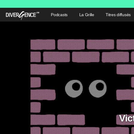
Podcasts
La Grille
Titres diffusés
Vic