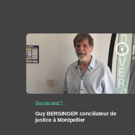
play_arrow
Quoi de neuf ?
Guy BERSINGER conciliateur de
justice à Montpellier