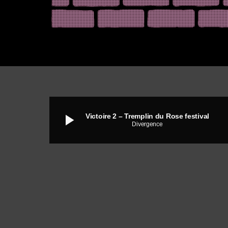
play_arrow
Victoire 2 – Tremplin du Rose festival
Divergence