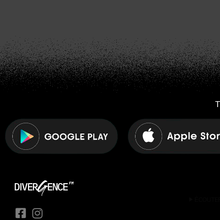
T
play_arrow
ÉCOUTE