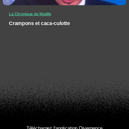
La Chronique de Maëlle
Crampons et caca-culotte
Téléchargez l'application Divergence