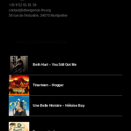
+33 9 52 61 81 36
contact@divergence-fm.org
56 rue de l'industrie, 34070 Montpellier
play_arrow
ÉCOUTER DIVERGENCE-FM
Beth Hart – You Still Got Me
Tinariwen – Hoggar
Une Belle Histoire – Héloïse Bay