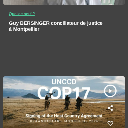
Quoi de neuf ?
Guy BERSINGER conciliateur de justice
à Montpellier
play_arrow