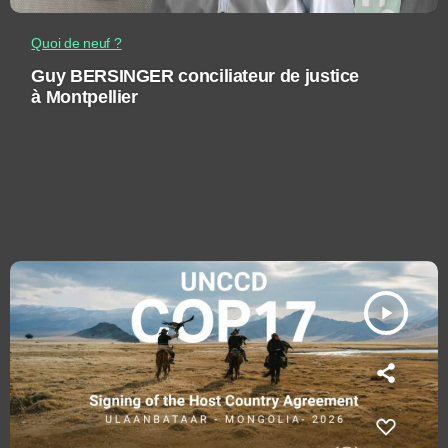
Quoi de neuf ?
Guy BERSINGER conciliateur de justice
à Montpellier
play_arrow