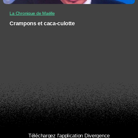
La Chronique de Maëlle
Crampons et caca-culotte
Téléchargez l'application Divergence