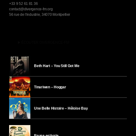
+33 9 52 61 81 36
contact@divergence-fm.org
56 rue de l'industrie, 34070 Montpellier
play_arrow
ÉCOUTER DIVERGENCE-FM
Beth Hart – You Still Got Me
Tinariwen – Hoggar
Une Belle Histoire – Héloïse Bay
Pause estivale