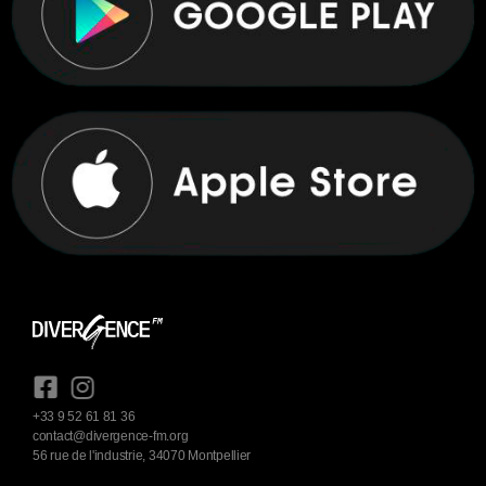
+33 9 52 61 81 36
contact@divergence-fm.org
56 rue de l'industrie, 34070 Montpellier