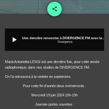
share
email
1
play_arrow
Une dernière rencontre à DIVERGENCE FM avec la Dante Alighieri
Divergence
Maria Antonietta LENSI est une dernière fois, pour cette année
radiophonique, dans nos studios de DIVERGENCE FM.
On l’a retrouvera à la rentrée en septembre.
Pour cette fin d’année deux événements :
Mercredi 19 juin 2024 10h-19h
Journée portes ouvertes :