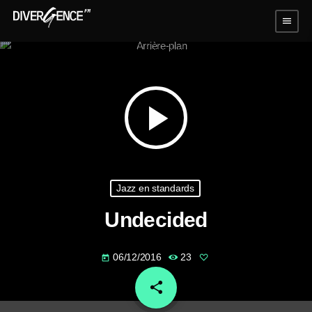
menu
play_arrow
Jazz en standards
Undecided
06/12/2016
23
today
share
email