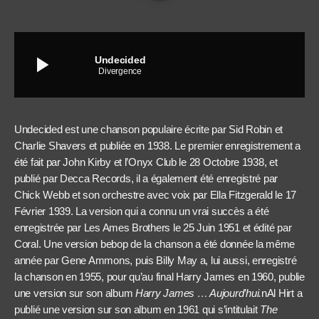
play_arrow
Undecided
Divergence
Undecided est une chanson populaire écrite par Sid Robin et
Charlie Shavers et publiée en 1938. Le premier enregistrement a
été fait par John Kirby et l’Onyx Club le 28 Octobre 1938, et
publié par Decca Records, il a également été enregistré par
Chick Webb et son orchestre avec voix par Ella Fitzgerald le 17
Février 1939. La version qui a connu un vrai succès a été
enregistrée par Les Ames Brothers le 25 Juin 1951 et édité par
Coral. Une version bebop de la chanson a été donnée la même
année par Gene Ammons, puis Billy May a, lui aussi, enregistré
la chanson en 1955, pour qu’au final
Harry James
en 1960, publie
une version sur son album
Harry James … Aujourd’hui.
nAl Hirt a
publié une version sur son album en 1961 qui s’intitulait
The