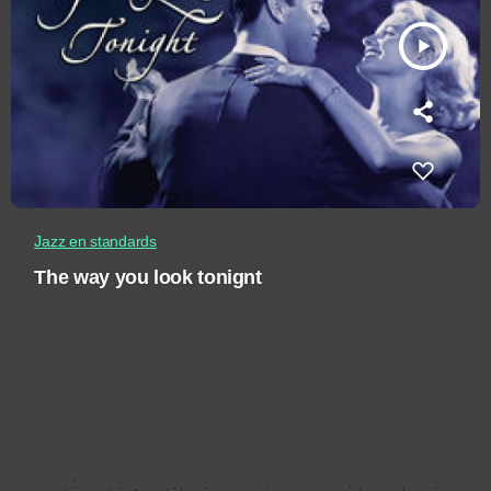
play_arrow
Jazz en standards
The way you look tonignt