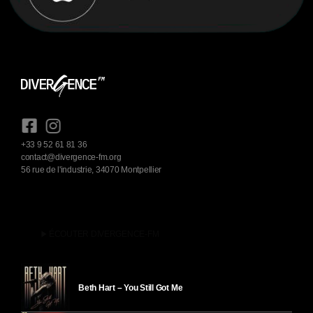
+33 9 52 61 81 36
contact@divergence-fm.org
56 rue de l'industrie, 34070 Montpellier
play_arrow
ÉCOUTER DIVERGENCE-FM
Beth Hart – You Still Got Me