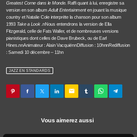
Greatest Corne dans le Monde
. Raffi quant à lui, enregistre sa
version en son album
Adult Entertainment
en jouant la musique
country et Natalie Cole interprète la chanson pour son album
1993
Take a Look
.nNous entendrons la version de Ella
Fitzgerald, celle de Fats Waller, et de nombreuses versions
pianistiques dont celles de Dave Brubeck, ou de Earl
Hines.nnAnimateur : Alain VacquiénnDiffusion : 10hnnRediffusion
: Samedi 10 décembre – 11hn
JAZZ EN STANDARDS
email
Vous aimerez aussi