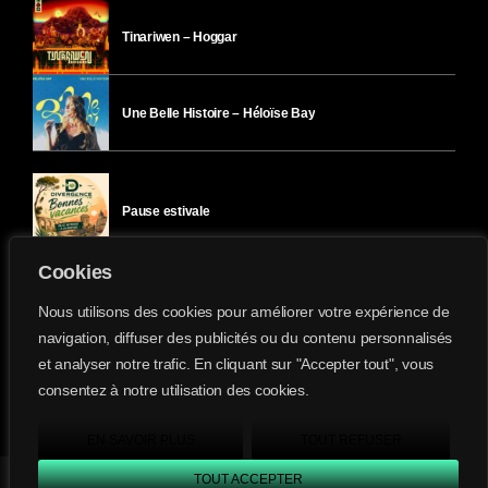
Tinariwen – Hoggar
Une Belle Histoire – Héloïse Bay
Pause estivale
Cookies
Ici l’Ombre – mercredi 29 juillet
Nous utilisons des cookies pour améliorer votre expérience de
navigation, diffuser des publicités ou du contenu personnalisés
et analyser notre trafic. En cliquant sur "Accepter tout", vous
Ici l’Ombre – mardi 28 juillet
consentez à notre utilisation des cookies.
Divergence-FM © 2022 Tous droits réservés.
Confidentialité
&
Mentions Légales
.
EN SAVOIR PLUS
TOUT REFUSER
TOUT ACCEPTER
Divergence FM