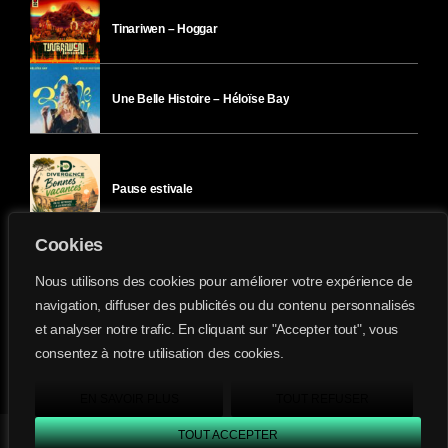
Tinariwen – Hoggar
Une Belle Histoire – Héloïse Bay
Pause estivale
Cookies
Ici l’Ombre – mercredi 29 juillet
Nous utilisons des cookies pour améliorer votre expérience de
navigation, diffuser des publicités ou du contenu personnalisés
et analyser notre trafic. En cliquant sur "Accepter tout", vous
Ici l’Ombre – mardi 28 juillet
consentez à notre utilisation des cookies.
Divergence-FM © 2022 Tous droits réservés.
Confidentialité
&
Mentions Légales
.
EN SAVOIR PLUS
TOUT REFUSER
TOUT ACCEPTER
Divergence FM
play_arrow
keyboard_arrow_right