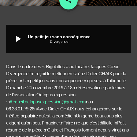
share
play_arrow
Un petit jeu sans conséquence
Divergence
Dans le cadre des « Rigolattes » au théâtre Jacques Cœur,
Divergence fm reçoit le metteur en scène Didier CHAIX pour la
pièce : « Un petit jeu sans conséquence » qui sera à l’affiche le
Dimanche 24 novembre 2019 à 18h.nRéservation : par le biais
de l’association Octopus expression
:n
Accueil.octopusexpression@gmail.com
nou
06.38.01.79.26nAvec Didier CHAIX nous échangerons sur le
théâtre populaire qu’est la comédie.nUn genre beaucoup plus
exigent qu’on peut l’imaginer.nFaire rire que c’est difficile !nPetit
résumé de la pièce :nClaire et François forment depuis vingt ans
un couple modèle. Au cours d’une réunion entre amis, par