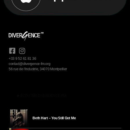
+33 9 52 61 81 36
contact@divergence-fm.org
56 rue de l'industrie, 34070 Montpellier
play_arrow
ÉCOUTER DIVERGENCE-FM
Beth Hart – You Still Got Me