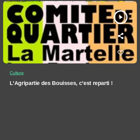
play_arrow
Culture
L’Agripartie des Bouisses, c’est reparti !