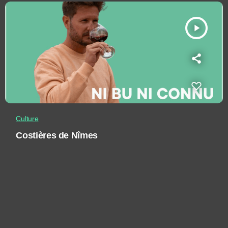
play_arrow
Culture
Costières de Nîmes