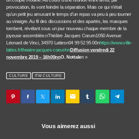
provocation, ils vont feindre la séparation. Mais ce qui n’était
qu’un petit jeu amusant le temps d’un repas va peu à peu tourner
au vinaigre. Au fil des discussions et des apartés, les masques
tombent, révélant sous un jour nouveau chaque membre de la
joyeuse assemblée.nThéâtre Jacques Cœurn
1050 Avenue
Léonard de Vinci, 34970 Lattes
n
04 99 52 95 00
n
https://www.ville-
lattes.fr/theatre-jacques-coeur/nn
Diffusion vendredi 22
novembre 2019 – 16h00nn
O. Nottale
n »
CULTURE
ITW CULTURE
email
Vous aimerez aussi