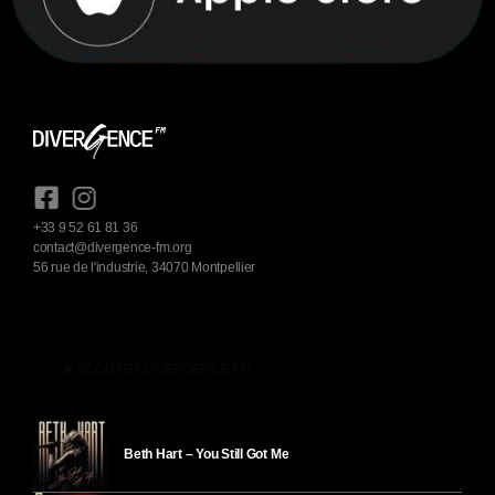
+33 9 52 61 81 36
contact@divergence-fm.org
56 rue de l'industrie, 34070 Montpellier
play_arrow
ÉCOUTER DIVERGENCE-FM
Beth Hart – You Still Got Me