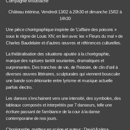
Compagnie Moustache
Château intérieur, Vendredi 13/02 à 20h30 et dimanche 15/02 à
14h30
Une pièce chorégraphique inspirée de ‘L’affaire des poisons »
sous le règne de Louis XIV, en lien avec les « Fleurs du mal » de
Charles Baudelaire et d’autres œuvres et références culturelles.
La théâtralisation des situations ajoutée à la chorégraphie,
marque des ruptures tantôt souriantes, dramatiques et
surprenantes. Des tranches de vie, de l’histoire, de clin d’œil à
diverses œuvres littéraires, sculpturales qui viennent bousculer
une bande son détonante entre lyrisme et musique actuelle
parfois électro.
Les danses s’enchainent vers une intensité, des symboles, des
tableaux composés et interprétés par 7 danseurs, telle une
écriture passant de l’ambiance de la cour à la danse
contemporaine de nos jours.
Chorégraphe, metteur en scène et auteur : David Azéma