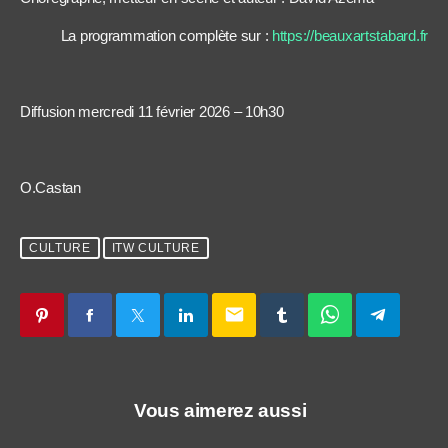
La programmation complète sur :
https://beauxartstabard.fr
Diffusion mercredi 11 février 2026 – 10h30
O.Castan
CULTURE
ITW CULTURE
email
Vous aimerez aussi