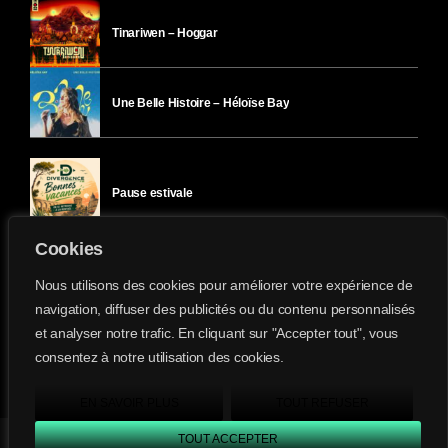
Tinariwen – Hoggar
Une Belle Histoire – Héloïse Bay
Pause estivale
Cookies
Ici l’Ombre – mercredi 29 juillet
Nous utilisons des cookies pour améliorer votre expérience de
navigation, diffuser des publicités ou du contenu personnalisés
et analyser notre trafic. En cliquant sur "Accepter tout", vous
Ici l’Ombre – mardi 28 juillet
consentez à notre utilisation des cookies.
Divergence-FM © 2022 Tous droits réservés.
Confidentialité
&
Mentions Légales
.
EN SAVOIR PLUS
TOUT REFUSER
TOUT ACCEPTER
Divergence FM