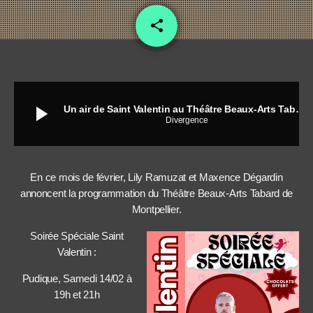
share
email
play_arrow
Un air de Saint Valentin au Théâtre Beaux-Arts Tabard…
Divergence
En ce mois de février, Lily Ramuzat et Maxence Dégardin
annoncent la programmation du Théâtre Beaux-Arts Tabard de
Montpellier.
Soirée Spéciale Saint
Valentin :
Pudique, Samedi 14/02 à
19h et 21h