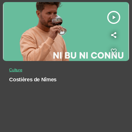
play_arrow
Culture
Costières de Nîmes