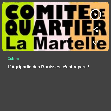
play_arrow
Culture
L’Agripartie des Bouisses, c’est reparti !