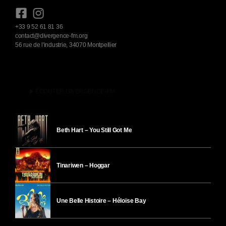
+33 9 52 61 81 36
contact@divergence-fm.org
56 rue de l'industrie, 34070 Montpellier
play_arrow
ÉCOUTER DIVERGENCE-FM
Beth Hart – You Still Got Me
Tinariwen – Hoggar
Une Belle Histoire – Héloïse Bay