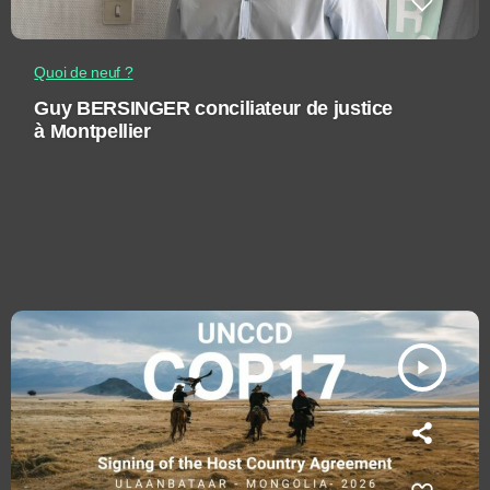
Quoi de neuf ?
Guy BERSINGER conciliateur de justice
à Montpellier
play_arrow