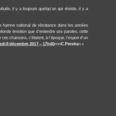
ude, il y a toujours quelqu’un qui résiste, il y a
le hymne national de résistance dans les années
 profonde émotion que d’entendre
c
es paroles, cette
e ces chansons, c’étaient, à l’époque, l’espoir d’un
redi 8 décembre 2017 – 17h40
nnn
C.Pereira
n »