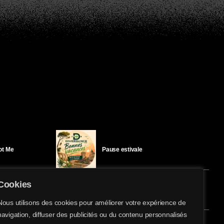
Got Me
Pause estivale
Cookies
Ici l’Ombre – mercredi 29 juillet
Nous utilisons des cookies pour améliorer votre expérience de
navigation, diffuser des publicités ou du contenu personnalisés
share
email