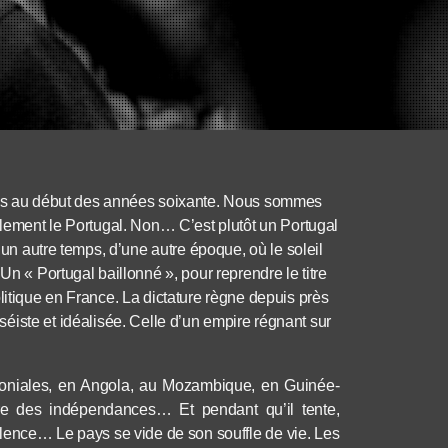
anes au début des années soixante. Nous sommes
llement le Portugal. Non… C’est plutôt un Portugal
d’un autre temps, d’une autre époque, où le soleil
Un « Portugal baillonné », pour reprendre le titre
litique en France. La dictature règne depuis près
ssé
iste
et idéalisée. Celle d’un empire régnant sur
loniales, en Angola, au Mozambique, en Guinée-
l’ère des indépendances… Et pendant qu’il tente,
ilence… Le pays se vide de s
on souffle de vie
. Les