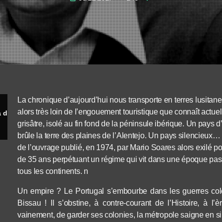
La chronique d’aujourd’hui nous transporte en terres lusit
alors très loin de l’engouement touristique que connaît actue
Trova do Vento que Passa (Adriano Correia de Oliveira, 1963)
grisâtre, isolé au fin fond de la péninsule ibérique. Un pays 
brûle
la terre des plaines de l’Alentejo. Un pays silencieux… 
de l’ouvrage publié, en 1974, par Mario Soares alors exilé po
de 35 ans perpétuant un régime qui vit dans une époque pa
tous les continents.
n
Un empire ? Le Portugal s’embourbe dans les guerres co
Bissau ! Il s’obstine, à contre-courant de l’Histoire, à 
vainement, de garder ses colonies, la métropole saigne en s