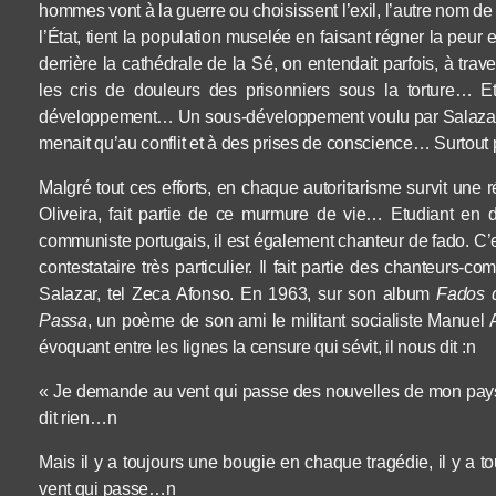
hommes vont à la guerre ou choisissent l’exil, l’autre nom de 
l’État, tient la population muselée en faisant régner la peu
derrière la cathédrale de la Sé, on entendait parfois, à trave
les cris de douleurs des prisonniers sous la torture… Et 
développement… Un sous-développement voulu par Salazar, l
menait qu’au conflit et à des prises de conscience… Surtout 
Malgré tout ces efforts,
en
chaque autoritarisme survit une ré
Oliveira, fait partie de ce murmure
de vie
…
Etudiant en d
communiste portugais,
il est également chanteur de
f
ado. C’
contestataire très particulier. Il fait partie des chanteur
s
-com
Salazar, tel Zeca Afonso. En 1963, sur son album
Fados 
Passa
, un poème de son ami le militant socialiste Manuel 
évoquant entre les lignes la censure qui sévit,
il nous dit :
n
« Je demande au vent qui passe des nouvelles de mon pay
dit rien…
n
Mais il y a toujours une bougie en chaque tragédie, il y a
vent qui passe…n