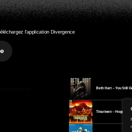
éléchargez l'application Divergence
Beth Hart – You Still 
R DIVERGENCE-FM
Tinariwen – Hoggar