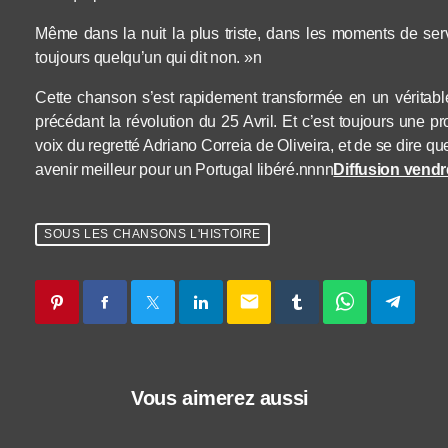
Même dans la nuit la plus triste, dans les moments de servit
toujours
quelqu’un
qui dit non. »
n
Cette chanson s’est rapidement transformée en un véritab
précéd
a
nt la révolution du 25 Avril. Et c’est toujours une
voix du regretté
Adriano Correia de Oliveira, et de se dire qu
avenir meilleur pour un Portugal libéré.nnnn
Diffusion vend
SOUS LES CHANSONS L'HISTOIRE
email
Vous aimerez aussi