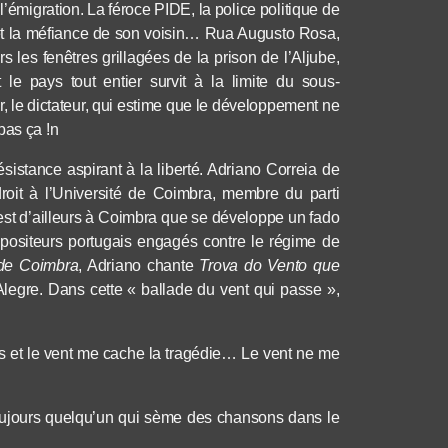
l’émigration. La féroce PIDE, la police politique de
r et la méfiance de son voisin…
Rua Augusto Rosa,
rs les fenêtres grillagées de la prison de l’Aljube,
le pays tout entier survit à la limite du sous-
e dictateur, qui estime que le développement ne
pas ça !
n
sistance aspirant à la liberté. Adriano Correia de
roit à l’Université de Coimbra,
membre du parti
est d’ailleurs à Coimbra que se développe un fado
positeur
s
portugais engagés contre le régime de
de Coimbra
, Adriano chante
Trova do Vento que
Alegre. Dans cette « ballade du vent qui passe »,
s et le vent me cache
la
tragédie… Le vent ne me
 toujours quelqu’un qui sème des chansons dans le