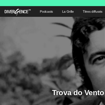
Podcasts
La Grille
Titres diffusés
Trova do Vento 