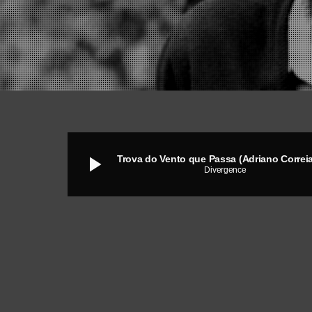
play_arrow
Divergence