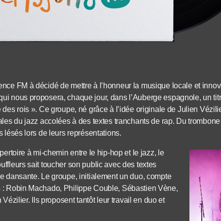
nce FM à décidé de mettre à l’honneur la musique locale et innov
i nous proposera, chaque jour, dans l’Auberge espagnole, un titre
des rois ». Ce groupe, né grâce à l’idée originale de Julien Vézilie
ales du jazz accolées à des textes tranchants de rap. Du trombone 
 lésés lors de leurs représentations.
pertoire à mi-chemin entre le hip-hop et le jazz, le
ffleurs sait toucher son public avec des textes
e dansante. Le groupe, initialement un duo, compte
 : Robin Machado, Philippe Couble, Sébastien Vène,
Vézilier. Ils proposent tantôt leur travail en duo et