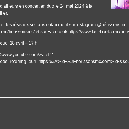
’ailleurs en concert en duo le 24 mai 2024 à la
ier.
 sur les réseaux sociaux notamment sur Instagram @hérissonsmc
.com/herissonsmc/ et sur Facebook https://www.facebook.com/her
eudi 18 avril – 17 h
://www.youtube.com/watch?
ds_referring_euri=https%3A%2F%2Fherissonsmc.com%2F&sour