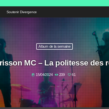
Soutenir Divergence
Album de la semaine
risson MC – La politesse des r
15/04/2024
239
61
today