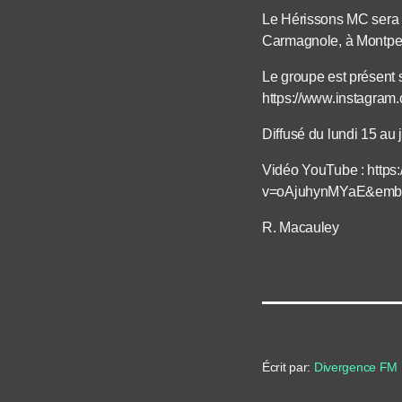
Le Hérissons MC sera d
Carmagnole, à Montpell
Le groupe est présent
https://www.instagram
Diffusé du lundi 15 au j
Vidéo YouTube : https
v=oAjuhynMYaE&embe
R. Macauley
Écrit par:
Divergence FM