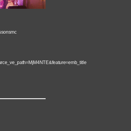
issonsmc
ce_ve_path=MjM4NTE&feature=emb_title