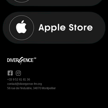
+33 9 52 61 81 36
contact@divergence-fm.org
56 rue de l'industrie, 34070 Montpellier