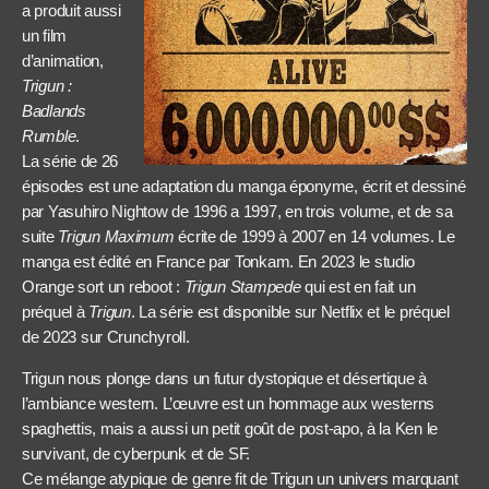
a produit aussi
un film
d’animation,
Trigun :
Badlands
Rumble
.
La série de 26
épisodes est une adaptation du manga éponyme, écrit et dessiné
par Yasuhiro Nightow de 1996 a 1997, en trois volume, et de sa
suite
Trigun Maximum
écrite de 1999 à 2007 en 14 volumes. Le
manga est édité en France par Tonkam. En 2023 le studio
Orange sort un reboot :
Trigun Stampede
qui est en fait un
préquel à
Trigun
. La série est disponible sur Netflix et le préquel
de 2023 sur Crunchyroll.
Trigun nous plonge dans un futur dystopique et désertique à
l’ambiance western. L’œuvre est un hommage aux westerns
spaghettis, mais a aussi un petit goût de post-apo, à la Ken le
survivant, de cyberpunk et de SF.
Ce mélange atypique de genre fit de Trigun un univers marquant