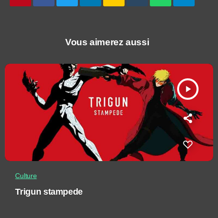
Vous aimerez aussi
play_arrow
Culture
Trigun stampede