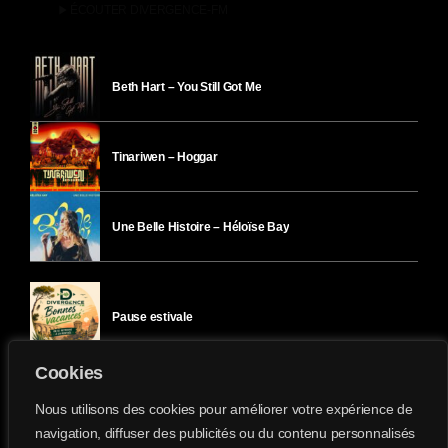
play_arrow
ÉCOUTER DIVERGENCE-FM
Beth Hart – You Still Got Me
Tinariwen – Hoggar
Une Belle Histoire – Héloïse Bay
Pause estivale
Cookies
Ici l’Ombre – mercredi 29 juillet
Nous utilisons des cookies pour améliorer votre expérience de
navigation, diffuser des publicités ou du contenu personnalisés