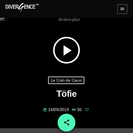
menu
play_arrow
Le Coin de Cauvi
Töfie
16/09/2019
36
today
share
email