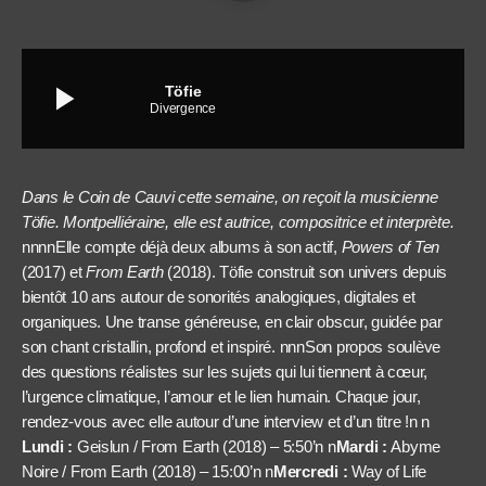
play_arrow
Töfie
Divergence
Dans le Coin de Cauvi cette semaine, on reçoit la musicienne
Töfie. Montpelliéraine, elle est autrice, compositrice et interprète.
nnnnElle compte déjà deux albums à son actif,
Powers of Ten
(2017) et
From Earth
(2018). Töfie construit son univers depuis
bientôt 10 ans autour de sonorités analogiques, digitales et
organiques. Une transe généreuse, en clair obscur, guidée par
son chant cristallin, profond et inspiré. nnnSon propos soulève
des questions réalistes sur les sujets qui lui tiennent à cœur,
l’urgence climatique, l’amour et le lien humain. Chaque jour,
rendez-vous avec elle autour d’une interview et d’un titre !n n
Lundi :
Geislun / From Earth (2018) – 5:50’n n
Mardi :
Abyme
Noire / From Earth (2018) – 15:00’n n
Mercredi :
Way of Life