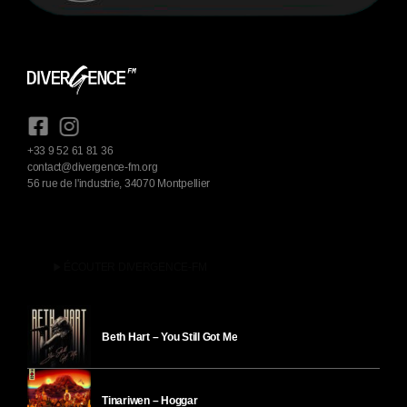
+33 9 52 61 81 36
contact@divergence-fm.org
56 rue de l'industrie, 34070 Montpellier
play_arrow
ÉCOUTER DIVERGENCE-FM
Beth Hart – You Still Got Me
Tinariwen – Hoggar