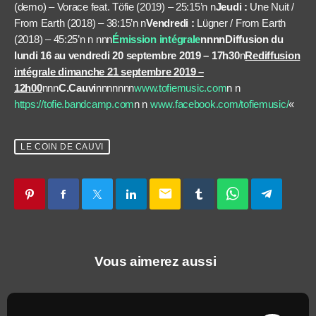
(demo) – Vorace feat. Töfie (2019) – 25:15’n n
Jeudi :
Une Nuit /
From Earth (2018) – 38:15’n n
Vendredi :
Lügner / From Earth
(2018) – 45:25’n n nnn
Émission intégrale
nnnnDiffusion du
lundi 16 au vendredi 20 septembre 2019 – 17h30
n
Rediffusion
intégrale dimanche 21 septembre 2019 –
12h00
nnn
C.Cauvi
nnnnnnn
www.tofiemusic.com
n n
https://tofie.bandcamp.com
n n
www.facebook.com/tofiemusic/
«
LE COIN DE CAUVI
email
Vous aimerez aussi