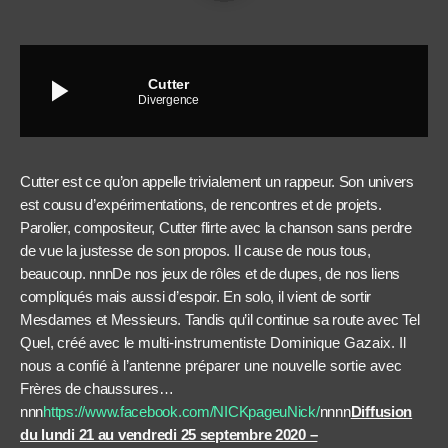
play_arrow
Cutter
Divergence
Cutter est ce qu’on appelle trivialement un rappeur. Son univers
est cousu d’expérimentations, de rencontres et de projets.
Parolier, compositeur, Cutter flirte avec la chanson sans perdre
de vue la justesse de son propos. Il cause de nous tous,
beaucoup. nnnDe nos jeux de rôles et de dupes, de nos liens
compliqués mais aussi d’espoir. En solo, il vient de sortir
Mesdames et Messieurs. Tandis qu’il continue sa route avec Tel
Quel, créé avec le
multi-instrumentiste Dominique Gazaix. Il
nous a confié à l’antenne préparer une nouvelle sortie avec
Frères de chaussures…
nnn
https://www.facebook.com/NICKpageuNick/
nnnn
Diffusion
du lundi 21 au vendredi 25 septembre 2020 –