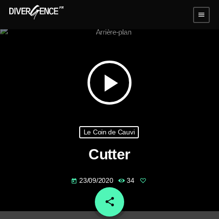
menu
play_arrow
Le Coin de Cauvi
Cutter
23/09/2020
34
today
share
email