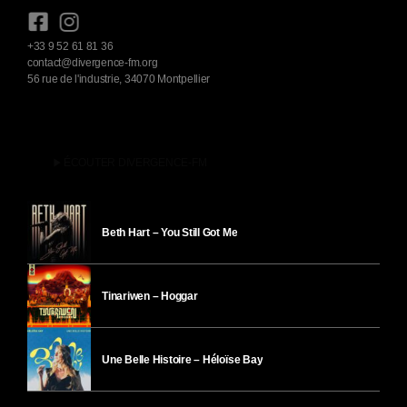
+33 9 52 61 81 36
contact@divergence-fm.org
56 rue de l'industrie, 34070 Montpellier
play_arrow
ÉCOUTER DIVERGENCE-FM
Beth Hart – You Still Got Me
Tinariwen – Hoggar
Une Belle Histoire – Héloïse Bay