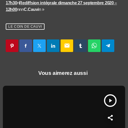
17h30
n
Rediffsion intégrale dimanche 27 septembre 2020 –
12h00
nnn
C.Cauvi
n »
LE COIN DE CAUVI
email
Vous aimerez aussi
play_arrow