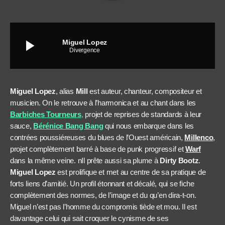
play_arrow
Miguel Lopez
Divergence
Miguel Lopez
, alias
Mill
est auteur, chanteur, compositeur et
musicien. On le retrouve à l’harmonica et au chant dans les
Barbiches Tourneurs
,
projet de reprises de standards à leur
sauce,
Bérénice Bang Bang
qui nous embarque dans les
contrées poussiéreuses du blues de l’Ouest américain,
Millenco
,
projet complètement barré à base de punk progressif et
Warf
dans la même veine. nIl prête aussi sa plume à
Dirty Bootz
.
Miguel Lopez
est prolifique et met au centre de sa pratique de
forts liens d’amitié. Un profil étonnant et décalé, qui se fiche
complètement des normes, de l’image et du qu’en dira-t-on.
Miguel n’est pas l’homme du compromis tiède et mou. Il est
davantage celui qui sait croquer le cynisme de ses