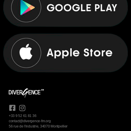
+33 9 52 61 81 36
contact@divergence-fm.org
56 rue de l'industrie, 34070 Montpellier