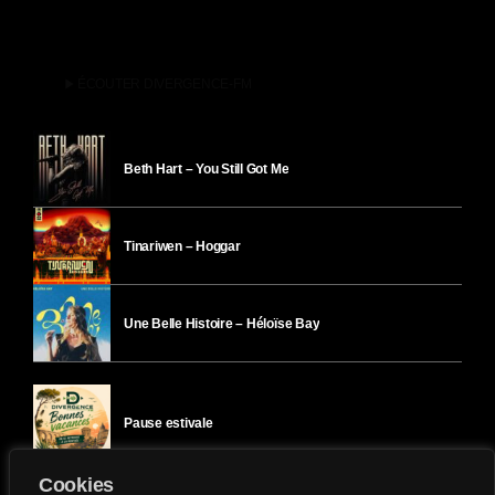
play_arrow
ÉCOUTER DIVERGENCE-FM
Beth Hart – You Still Got Me
Tinariwen – Hoggar
Une Belle Histoire – Héloïse Bay
Pause estivale
Cookies