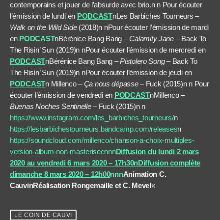
contemporains et jouer de l’absurde avec brio.n n Pour écouter
l’émission de lundi en
PODCAST
nLes Barbiches Tourneurs –
Walk on the Wild Side
(2018)n nPour écouter l’émission de mardi
en
PODCAST
nBérénice Bang Bang –
Calamity Jane
– Back To
The Risin’ Sun (2019)n nPour écouter l’émission de mercredi en
PODCAST
nBérénice Bang Bang –
Pistolero Song
– Back To
The Risin’ Sun (2019)n nPour écouter l’émission de jeudi en
PODCAST
n Millenco –
Ça nous dépasse
– Fuck (2015)n n Pour
écouter l’émission de vendredi en
PODCAST
nMillenco –
Buenas Noches Sentinelle
– Fuck (2015)n n
https://www.instagram.com/les_barbiches_tourneurs/
n
https://lesbarbichestourneurs.bandcamp.com/releases
n
https://soundcloud.com/millenco/chanson-a-choix-multiples-
version-album-non-masteriseennn
Diffusion du lundi 2 mars
2020 au vendredi 6 mars 2020 – 17h30
n
Diffusion complète
dimanche 8 mars 2020 – 12h00
n
n
n
Animation C.
Cauvi
n
Réalisation Rongemaille et C. Mevel
«
LE COIN DE CAUVI