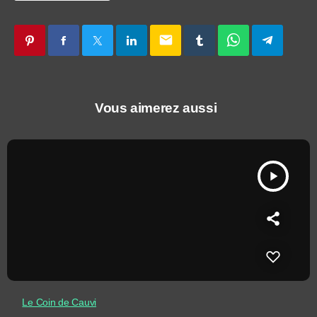
email
Vous aimerez aussi
play_arrow
Le Coin de Cauvi