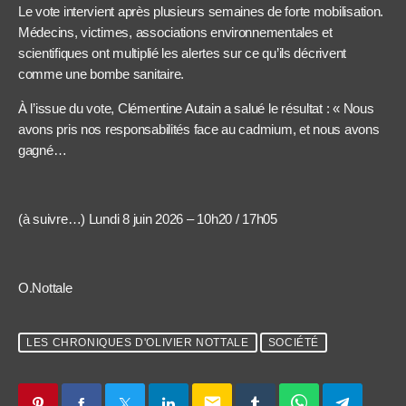
Le vote intervient après plusieurs semaines de forte mobilisation.
Médecins, victimes, associations environnementales et
scientifiques ont multiplié les alertes sur ce qu’ils décrivent
comme une bombe sanitaire.
À l’issue du vote, Clémentine Autain a salué le résultat : « Nous
avons pris nos responsabilités face au cadmium, et nous avons
gagné…
(à suivre…) Lundi 8 juin 2026 – 10h20 / 17h05
O.Nottale
LES CHRONIQUES D'OLIVIER NOTTALE
SOCIÉTÉ
email