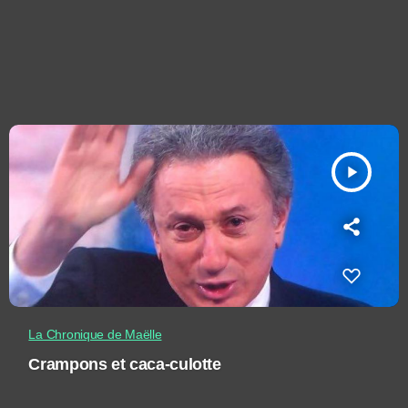
play_arrow
La Chronique de Maëlle
Crampons et caca-culotte