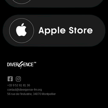
+33 9 52 61 81 36
contact@divergence-fm.org
56 rue de l'industrie, 34070 Montpellier