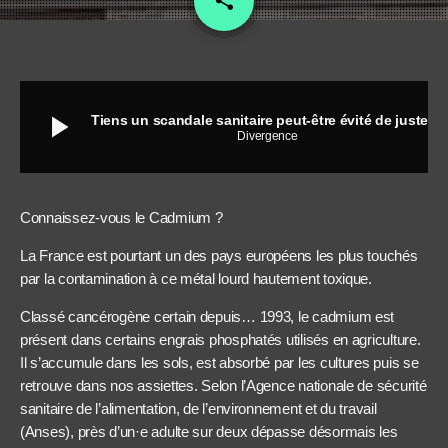
share
play_arrow
Tiens un scandale sanitaire peut-être évité de justesse ?
Divergence
Connaissez-vous le Cadmium ?
La France est pourtant un des pays européens les plus touchés
par la contamination à ce métal lourd hautement toxique.
Classé cancérogène certain depuis… 1993, le cadmium est
présent dans certains engrais phosphatés utilisés en agriculture.
Il s’accumule dans les sols, est absorbé par les cultures puis se
retrouve dans nos assiettes. Selon l’Agence nationale de sécurité
sanitaire de l’alimentation, de l’environnement et du travail
(Anses), près d’un·e adulte sur deux dépasse désormais les