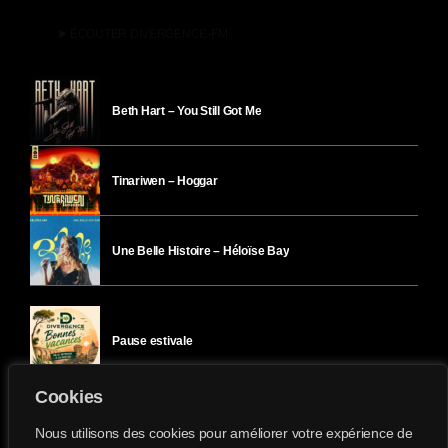
play_arrow
ÉCOUTER DIVERGENCE-FM
Beth Hart – You Still Got Me
Tinariwen – Hoggar
Une Belle Histoire – Héloïse Bay
Pause estivale
Cookies
Ici l’Ombre – mercredi 29 juillet
Nous utilisons des cookies pour améliorer votre expérience de