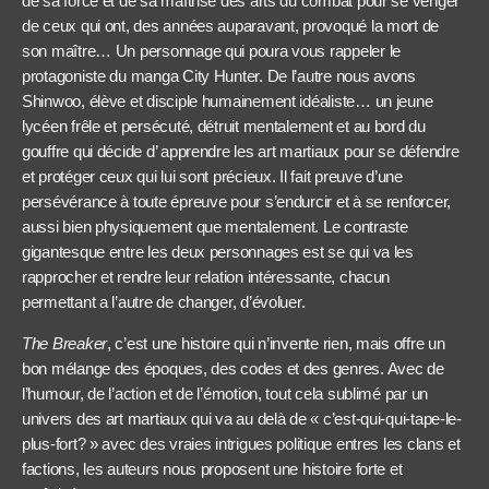
de sa force et de sa maîtrise des arts du combat pour se venger
de ceux qui ont, des années auparavant, provoqué la mort de
son maître… Un personnage qui poura vous rappeler le
protagoniste du manga City Hunter. De l’autre nous avons
Shinwoo, élève et disciple humainement idéaliste… un jeune
lycéen frêle et persécuté, détruit mentalement et au bord du
gouffre qui décide d’ apprendre les art martiaux pour se défendre
et protéger ceux qui lui sont précieux. Il fait preuve d’une
persévérance à toute épreuve pour s’endurcir et à se renforcer,
aussi bien physiquement que mentalement. Le contraste
gigantesque entre les deux personnages est se qui va les
rapprocher et rendre leur relation intéressante, chacun
permettant a l’autre de changer, d’évoluer.
The Breaker
, c’est une histoire qui n’invente rien, mais offre un
bon mélange des époques, des codes et des genres. Avec de
l’humour, de l’action et de l’émotion, tout cela sublimé par un
univers des art martiaux qui va au delà de « c’est-qui-qui-tape-le-
plus-fort? » avec des vraies intrigues politique entres les clans et
factions, les auteurs nous proposent une histoire forte et