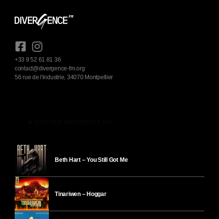
+33 9 52 61 81 36
contact@divergence-fm.org
56 rue de l'industrie, 34070 Montpellier
play_arrow
ÉCOUTER DIVERGENCE-FM
Beth Hart – You Still Got Me
Tinariwen – Hoggar