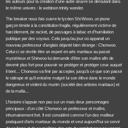
les auteurs pour la création d’une autre œuvre se déroulant dans
le même univers : le webtoon trinity wonder.
The breaker nous fais suivre le lycéen Shi-Woon, un jeune
garçon timide à la constitution fragile, régulièrement victime de
harcèlement, de racket, de passages à tabac et d’humiliation
publique par des voyous. Cela jusqu’au jour où apparait un
nouveau professeur d’anglais déjanté bien étrange : Chonwoo.
Celui-ci se révèle être un expert en arts martiaux au passé
mystérieux et Shinwoo lui demande d’être son maître afin de
devenir plus fort pour pouvoir se protéger et protéger ceux auquel
il tient… Chonwoo va finir par accepter, jusqu’à ce que son passé
le rattrape et qu’il entraîne malgré lui son élève dans le monde
dangereux et violent du murim (société des artistes martiaux) et
de la mafia…
L’histoire s’appuie non pas sur un mais deux personnages
principaux : d’un côté Chonwoo un professeur et maître,
inhumainement fort. Il est considéré comme l’un des meilleur
pratiquant d’arts martiaux du monde et veut aujourd’hui se servir