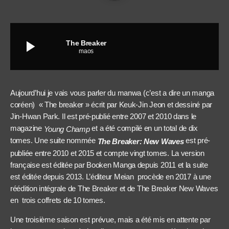
play_arrow
The Breaker
maos
Aujourd’hui je vais vous parler du manwa (c’est a dire un manga
coréen) « The breaker » écrit par Keuk-Jin Jeon et dessiné par
Jin-Hwan Park. Il est pré-publié entre 2007 et 2010 dans le
magazine
et a été compilé en un total de dix
Young Champ
tomes. Une suite nommée
est pré-
The Breaker: New Waves
publiée entre 2010 et 2015 et compte vingt tomes. La version
française est éditée par Booken Manga depuis 2011 et la suite
est éditée depuis 2013. L’éditeur Meian procède en 2017 à une
réédition intégrale de The Breaker et de The Breaker New Waves
en trois coffrets de 10 tomes.
Une troisième saison est prévue, mais a été mis en attente par