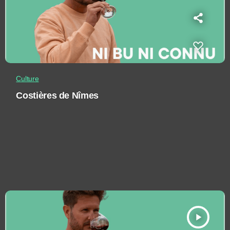
Culture
Costières de Nîmes
play_arrow