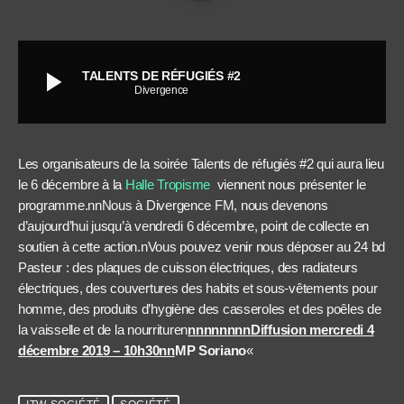
play_arrow
TALENTS DE RÉFUGIÉS #2
Divergence
Les organisateurs de la soirée Talents de réfugiés #2 qui aura lieu
le 6 décembre à la
Halle Tropisme
viennent nous présenter le
programme.nnNous à Divergence FM, nous devenons
d’aujourd’hui jusqu’à vendredi 6 décembre, point de collecte en
soutien à cette action.nVous pouvez venir nous déposer au 24 bd
Pasteur : des plaques de cuisson électriques, des radiateurs
électriques, des couvertures des habits et sous-vêtements pour
homme, des produits d’hygiène des casseroles et des poêles de
la vaisselle et de la nourrituren
nnnnnnnnDiffusion mercredi 4
décembre 2019 – 10h30nn
MP Soriano
«