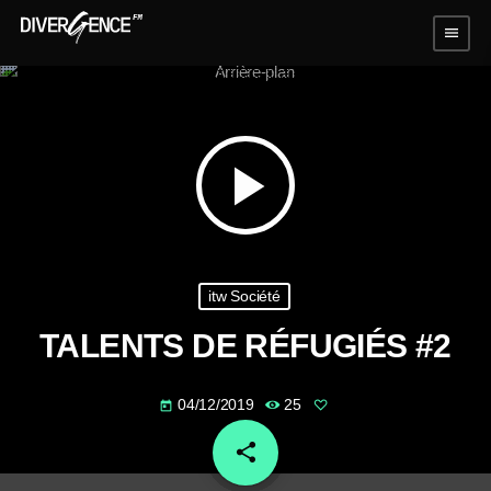
menu
play_arrow
itw Société
TALENTS DE RÉFUGIÉS #2
04/12/2019
25
today
share
email