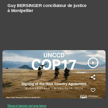
Guy BERSINGER conciliateur de justice
à Montpellier
play_arrow
Nous n'avons qu'une terre