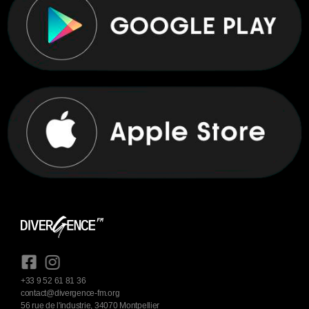
+33 9 52 61 81 36
contact@divergence-fm.org
56 rue de l'industrie, 34070 Montpellier