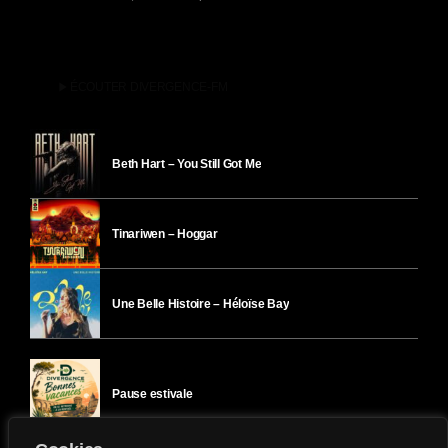
play_arrow
ÉCOUTER DIVERGENCE-FM
Beth Hart – You Still Got Me
Tinariwen – Hoggar
Une Belle Histoire – Héloïse Bay
Pause estivale