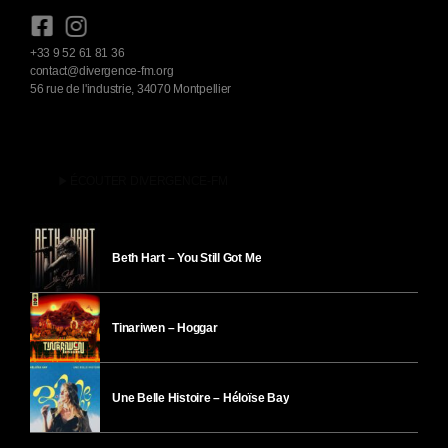
+33 9 52 61 81 36
contact@divergence-fm.org
56 rue de l'industrie, 34070 Montpellier
play_arrow
ÉCOUTER DIVERGENCE-FM
Beth Hart – You Still Got Me
Tinariwen – Hoggar
Une Belle Histoire – Héloïse Bay