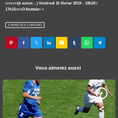
nnnnnn
(à suivre…) Vendredi 15 février 2019 – 10h20 /
17h15
nnn
O.Nottale
n »
3 MINUTES CHRONO
email
Vous aimerez aussi
play_arrow