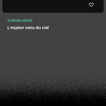
3 minutes chrono
L’espion venu du ciel