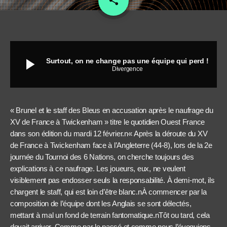
share
play_arrow
Surtout, on ne change pas une équipe qui perd !
Divergence
« Brunel et le staff des Bleus en accusation après le naufrage du
XV de France à Twickenham » titre le quotidien Ouest France
dans son édition du mardi 12 février.n« Après la déroute du XV
de France à Twickenham face à l’Angleterre (44-8), lors de la 2e
journée du Tournoi des 6 Nations, on cherche toujours des
explications à ce naufrage. Les joueurs, eux, ne veulent
visiblement pas endosser seuls la responsabilité. À demi-mot, ils
chargent le staff, qui est loin d’être blanc.nÀ commencer par la
composition de l’équipe dont les Anglais se sont délectés,
mettant à mal un fond de terrain fantomatique.nTôt ou tard, cela
devait arriver. Comme par le passé et comme nous l’évoquions