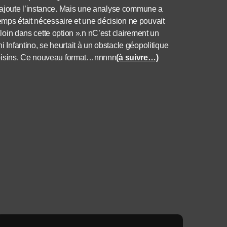
 ajoute l’instance. Mais une analyse commune a
emps était nécessaire et une décision ne pouvait
s loin dans cette option ».n nC’est clairement un
i Infantino, se heurtait à un obstacle géopolitique
voisins. Ce nouveau format…nnnnn
(à suivre…)