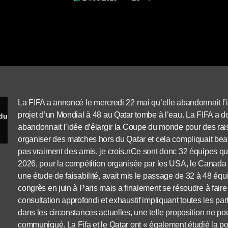
La FIFA a annoncé le mercredi 22 mai qu’elle abandonnait l
projet d’un Mondial à 48 au Qatar tombe à l’eau. La FIFA 
La FIFA abandonne le projet d’une Coupe du monde à 48 équipes en 2022
abandonnait l’idée d’élargir la Coupe du monde pour des raisons
organiser des matches hors du Qatar et cela compliquait bea
pas vraiment des amis, je crois.nCe sont donc 32 équipes q
2026, pour la compétition organisée par les USA, le Canada e
une étude de faisabilité, avait mis le passage de 32 à 48 équ
congrès en juin à Paris mais a finalement se résoudre à faire
consultation approfondi et exhaustif impliquant toutes les par
dans les circonstances actuelles, une telle proposition ne po
communiqué. La Fifa et le Qatar ont « également étudié la poss