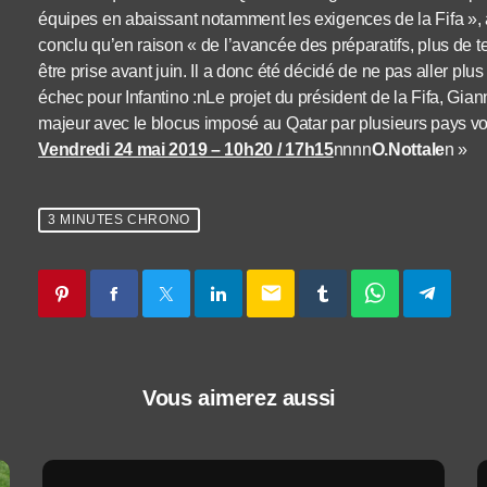
équipes en abaissant notamment les exigences de la Fifa »,
conclu qu’en raison « de l’avancée des préparatifs, plus de t
être prise avant juin. Il a donc été décidé de ne pas aller plu
échec pour Infantino :nLe projet du président de la Fifa, Giann
majeur avec le blocus imposé au Qatar par plusieurs pays 
Vendredi 24 mai 2019 – 10h20 / 17h15
nnnn
O.Nottale
n »
3 MINUTES CHRONO
email
Vous aimerez aussi