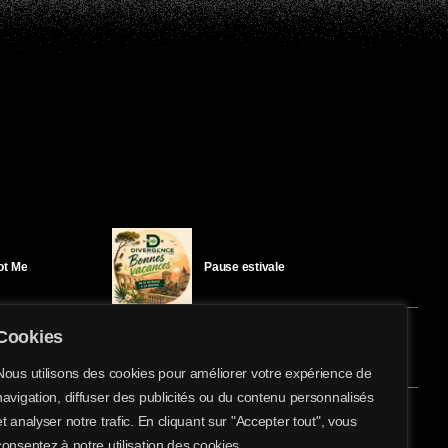
Got Me
Pause estivale
Cookies
Ici l’Ombre – mercredi 29 juillet
Nous utilisons des cookies pour améliorer votre expérience de
navigation, diffuser des publicités ou du contenu personnalisés
share
email
et analyser notre trafic. En cliquant sur "Accepter tout", vous
éloïse Bay
Ici l’Ombre – mardi 28 juillet
consentez à notre utilisation des cookies.