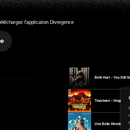
éléchargez l'application Divergence
Beth Hart – You Still 
R DIVERGENCE-FM
Tinariwen – Hoggar
Une Belle Histoire – H