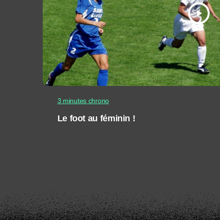
play_arrow
3 minutes chrono
Le foot au féminin !