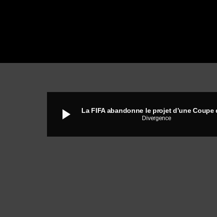
play_arrow
Divergence