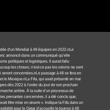
’idée d’un Mondial à 48 équipes en 2022.nLe
a donc annoncé dans un communiqué qu’elle
 politiques et logistiques. Il aurait fallu
ucoup les choses, n’est-ce pas les voisins ne sont
ui seront concernées.nLe passage à 48 se fera en
t le Mexique.nLa Fifa, qui avait présenté en mai
ipes dès 2022 à l’ordre du jour de son prochain
 marche arrière. À la suite d’un processus de
ties prenantes concernées, il a été conclu que,
uvait être mise en œuvre ». Indique la Fifa dans un
ibilité pour le Qatar d’accueillir le tournoi à 48