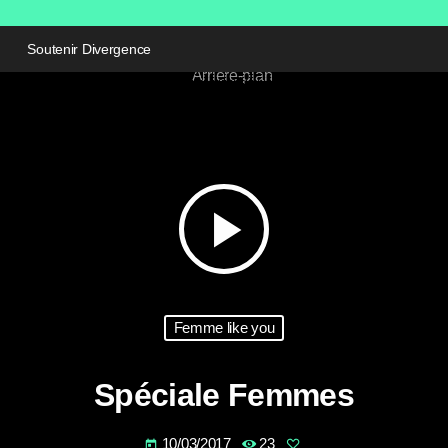
Soutenir Divergence
play_arrow
Femme like you
Spéciale Femmes
10/03/2017
23
today