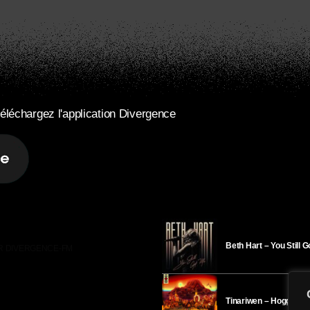
éléchargez l'application Divergence
Beth Hart – You Still 
R DIVERGENCE-FM
Tinariwen – Hoggar