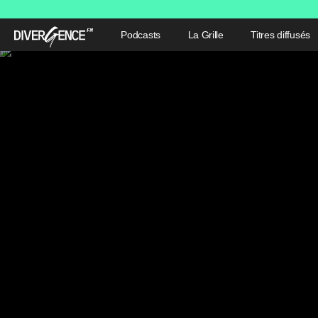
Podcasts
La Grille
Titres diffusés