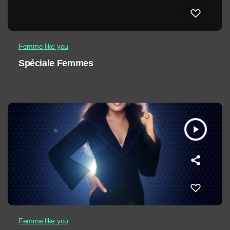
Femme like you
Spéciale Femmes
play_arrow
Femme like you