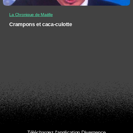
La Chronique de Maëlle
Crampons et caca-culotte
Téléchargez l'application Divergence