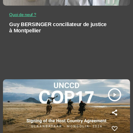
Quoi de neuf ?
Guy BERSINGER conciliateur de justice
à Montpellier
play_arrow