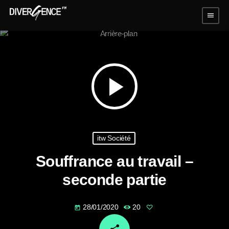
menu
play_arrow
itw Société
Souffrance au travail –
seconde partie
28/01/2020
20
today
email