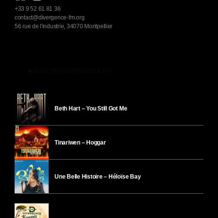
+33 9 52 61 81 36
contact@divergence-fm.org
56 rue de l'industrie, 34070 Montpellier
play_arrow
ÉCOUTER DIVERGENCE-FM
Beth Hart – You Still Got Me
Tinariwen – Hoggar
Une Belle Histoire – Héloïse Bay