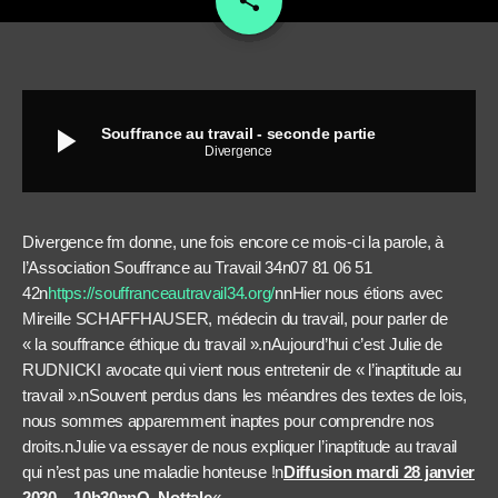
share
play_arrow
Souffrance au travail - seconde partie
Divergence
Divergence fm donne, une fois encore ce mois-ci la parole, à
l’Association Souffrance au Travail 34n
07 81 06 51
42
n
https://souffranceautravail34.org/
nn
Hier nous étions avec
Mireille SCHAFFHAUSER, médecin du travail, pour parler de
« la souffrance éthique du travail ».
n
Aujourd’hui c’est Julie de
RUDNICKI avocate qui vient nous entretenir de « l’inaptitude au
travail ».
n
Souvent perdus dans les méandres des textes de lois,
nous sommes apparemment inaptes pour comprendre nos
droits.
n
Julie va essayer de nous expliquer l’inaptitude au travail
qui n’est pas une maladie honteuse !
n
Diffusion mardi 28 janvier
2020 – 10h30
nn
O. Nottale
«