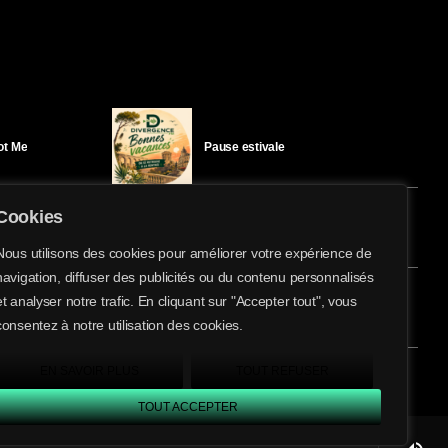
Got Me
Pause estivale
Cookies
Ici l’Ombre – mercredi 29 juillet
Nous utilisons des cookies pour améliorer votre expérience de
navigation, diffuser des publicités ou du contenu personnalisés
share
email
et analyser notre trafic. En cliquant sur "Accepter tout", vous
éloïse Bay
Ici l’Ombre – mardi 28 juillet
consentez à notre utilisation des cookies.
EN SAVOIR PLUS
TOUT REFUSER
TOUT ACCEPTER