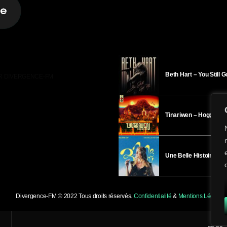
Beth Hart – You Still 
R DIVERGENCE-FM
Tinariwen – Hoggar
Une Belle Histoire – H
Divergence-FM © 2022 Tous droits réservés.
Confidentialité
&
Mentions Légales
.