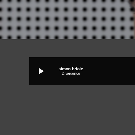
play_arrow
simon briole
Divergence