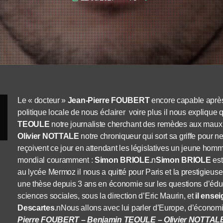
Le « docteur »
Jean-Pierre FOUBERT
encore capable après 
politique locale de nous éclairer voire plus il nous explique q
TEOULE
notre journaliste cherchant des remèdes aux maux o
Olivier NOTTALE
notre chroniqueur qui sort sa griffe pour n
reçoivent ce jour en attendant les législatives un jeune hom
mondial couramment :
Simon BRIOLE.
n
Simon BRIOLE
est
au lycée Mermoz il nous a quitté pour Paris et la prestigieus
une thèse depuis 3 ans en économie sur les questions d’édu
sciences sociales, sous la direction d’Eric Maurin, et
il ense
Descartes
.nNous allons avec lui parler d’Europe, d’économ
Pierre FOUBERT – Benjamin TEOULE – Olivier NOTTAL