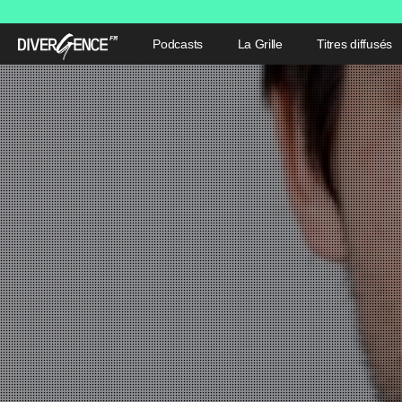
Podcasts
La Grille
Titres diffusés