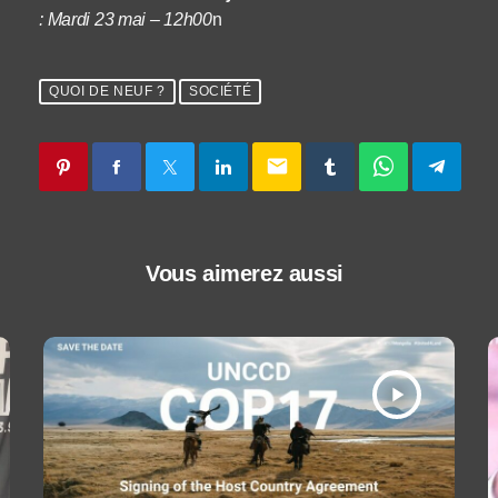
: Mardi 23 mai – 12h00
n
QUOI DE NEUF ?
SOCIÉTÉ
email
Vous aimerez aussi
play_arrow