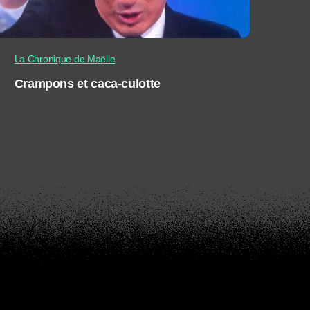
La Chronique de Maëlle
Crampons et caca-culotte