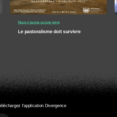
Nous n'avons qu'une terre
Le pastoralisme doit survivre
éléchargez l'application Divergence