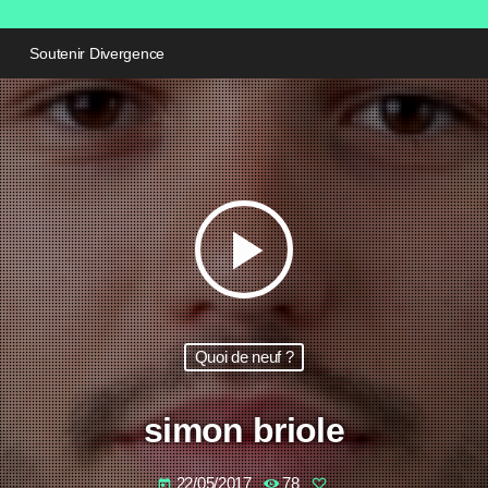
Soutenir Divergence
play_arrow
Quoi de neuf ?
simon briole
22/05/2017
78
today