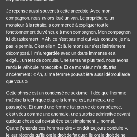
Je repense aussi souvent à cette anecdote. Avec mon
compagnon, nous avions loué un van. Le propriétaire, un
monsieur à la retraite, a commencé à expliquer tout le
fonctionnement du véhicule à mon compagnon. Mon compagnon
lui dit rapidement : « Ah, ce n’est pas moi qui vais conduire, je n’ai
pas le permis. C’est elle ». Et là, le monsieur s’est littéralement
décomposé. Il m’a regardée avec un doute immense et a
exigé… un test de conduite. Une semaine plus tard, nous avons
rendu le véhicule impeccable. Et ce monsieur m’a dit, très
sincèrement : « Ah, si ma femme pouvait être aussi débrouillarde
que vous ».
Cette phrase est un condensé de sexisme : l’idée que l’homme
maîtrise la technique et que la femme est, au mieux, une
passagère. Et quand une femme fait preuve de compétence,
c’est vécu comme une anomalie, une surprise admirative devant
quelque chose qui devrait être tout simplement… normal.
Quand j’entends ces hommes dire « on doit toujours conduire »,
je leur réponds qu’ils ont le droit de fatiguer. Ils ont le droit de ne