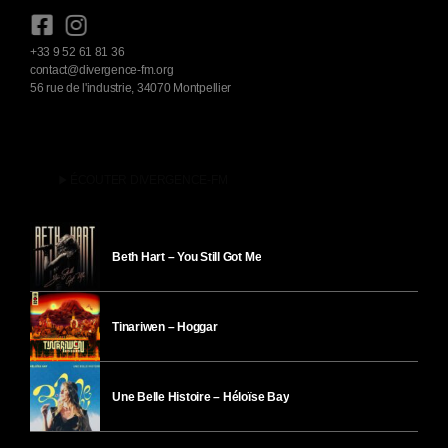
+33 9 52 61 81 36
contact@divergence-fm.org
56 rue de l'industrie, 34070 Montpellier
play_arrow
ÉCOUTER DIVERGENCE-FM
Beth Hart – You Still Got Me
Tinariwen – Hoggar
Une Belle Histoire – Héloïse Bay