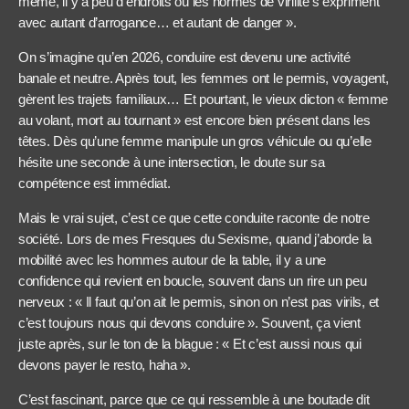
même, il y a peu d’endroits où les normes de virilité s’expriment
avec autant d’arrogance… et autant de danger ».
On s’imagine qu’en 2026, conduire est devenu une activité
banale et neutre. Après tout, les femmes ont le permis, voyagent,
gèrent les trajets familiaux… Et pourtant, le vieux dicton « femme
au volant, mort au tournant » est encore bien présent dans les
têtes. Dès qu’une femme manipule un gros véhicule ou qu’elle
hésite une seconde à une intersection, le doute sur sa
compétence est immédiat.
Mais le vrai sujet, c’est ce que cette conduite raconte de notre
société. Lors de mes Fresques du Sexisme, quand j’aborde la
mobilité avec les hommes autour de la table, il y a une
confidence qui revient en boucle, souvent dans un rire un peu
nerveux : « Il faut qu’on ait le permis, sinon on n’est pas virils, et
c’est toujours nous qui devons conduire ». Souvent, ça vient
juste après, sur le ton de la blague : « Et c’est aussi nous qui
devons payer le resto, haha ».
C’est fascinant, parce que ce qui ressemble à une boutade dit