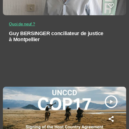
Quoi de neuf ?
Guy BERSINGER conciliateur de justice
à Montpellier
play_arrow