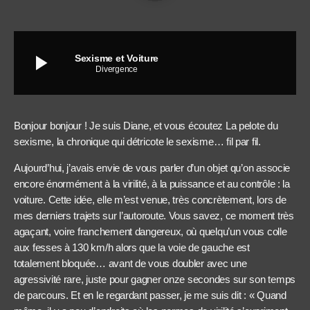
play_arrow
Sexisme et Voiture
Divergence
Bonjour bonjour ! Je suis Diane, et vous écoutez La pelote du
sexisme, la chronique qui détricote le sexisme… fil par fil.
Aujourd’hui, j’avais envie de vous parler d’un objet qu’on associe
encore énormément à la virilité, à la puissance et au contrôle : la
voiture. Cette idée, elle m’est venue, très concrètement, lors de
mes derniers trajets sur l’autoroute. Vous savez, ce moment très
agaçant, voire franchement dangereux, où quelqu’un vous colle
aux fesses à 130 km/h alors que la voie de gauche est
totalement bloquée… avant de vous doubler avec une
agressivité rare, juste pour gagner onze secondes sur son temps
de parcours. Et en le regardant passer, je me suis dit : « Quand