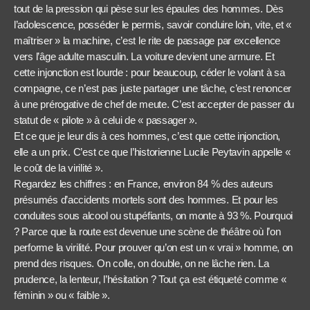
tout de la pression qui pèse sur les épaules des hommes. Dès
l’adolescence, posséder le permis, savoir conduire loin, vite, et «
maîtriser » la machine, c’est le rite de passage par excellence
vers l’âge adulte masculin. La voiture devient une armure. Et
cette injonction est lourde : pour beaucoup, céder le volant à sa
compagne, ce n’est pas juste partager une tâche, c’est renoncer
à une prérogative de chef de meute. C’est accepter de passer du
statut de « pilote » à celui de « passager ».
Et ce que je leur dis à ces hommes, c’est que cette injonction,
elle a un prix. C’est ce que l’historienne Lucile Peytavin appelle «
le coût de la virilité ».
Regardez les chiffres : en France, environ 84 % des auteurs
présumés d’accidents mortels sont des hommes. Et pour les
conduites sous alcool ou stupéfiants, on monte à 93 %. Pourquoi
? Parce que la route est devenue une scène de théâtre où l’on
performe la virilité. Pour prouver qu’on est un « vrai » homme, on
prend des risques. On colle, on double, on ne lâche rien. La
prudence, la lenteur, l’hésitation ? Tout ça est étiqueté comme «
féminin » ou « faible ».