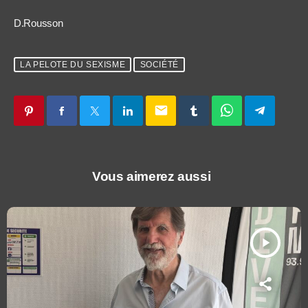
D.Rousson
LA PELOTE DU SEXISME
SOCIÉTÉ
email
Vous aimerez aussi
play_arrow