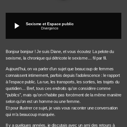
play_arrow
Sexisme et Espace public
Divergence
Bonjour bonjour ! Je suis Diane, et vous écoutez La pelote du
sexisme, la chronique qui détricote le sexisme… fil par fil.
Aujourd’hui, on va parler d’un sujet que beaucoup de femmes
connaissent intimement, parfois depuis l’adolescence : le rapport
à l’espace public. La rue, les transports, les sorties, les trajets du
quotidien… Bref, tous ces endroits qu’on considère comme
“publics”, mais qu’on n’habite pas forcément de la même manière
selon qu’on est un homme ou une femme.
Et pour illustrer ce sujet, je vais vous raconter une conversation
qui m’a beaucoup marquée.
Il y a quelques années, je discutais avec un ami des retours à