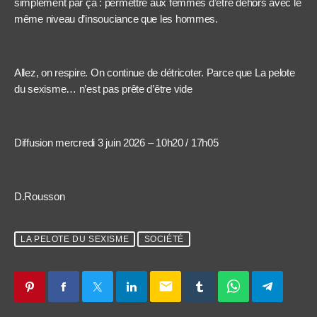
simplement par ça : permettre aux femmes d’être dehors avec le
même niveau d’insouciance que les hommes.
Allez, on respire. On continue de détricoter. Parce que La pelote
du sexisme… n’est pas prête d’être vide
Diffusion mercredi 3 juin 2026 – 10h20 / 17h05
D.Rousson
LA PELOTE DU SEXISME
SOCIÉTÉ
email