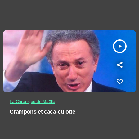
play_arrow
La Chronique de Maëlle
Crampons et caca-culotte